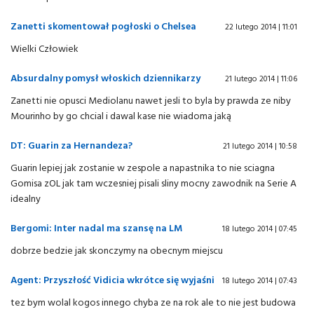
Zanetti skomentował pogłoski o Chelsea
22 lutego 2014 | 11:01
Wielki Człowiek
Absurdalny pomysł włoskich dziennikarzy
21 lutego 2014 | 11:06
Zanetti nie opusci Mediolanu nawet jesli to byla by prawda ze niby
Mourinho by go chcial i dawal kase nie wiadoma jaką
DT: Guarin za Hernandeza?
21 lutego 2014 | 10:58
Guarin lepiej jak zostanie w zespole a napastnika to nie sciagna
Gomisa zOL jak tam wczesniej pisali sliny mocny zawodnik na Serie A
idealny
Bergomi: Inter nadal ma szansę na LM
18 lutego 2014 | 07:45
dobrze bedzie jak skonczymy na obecnym miejscu
Agent: Przyszłość Vidicia wkrótce się wyjaśni
18 lutego 2014 | 07:43
tez bym wolal kogos innego chyba ze na rok ale to nie jest budowa