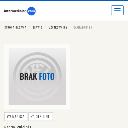
Toggle
navigat
STRONA GŁÓWNA
SERWIS
UŻYTKOWNICY
DAMIANO119A
NAPISZ
OFF-LINE
Ranga:
Pulcini C