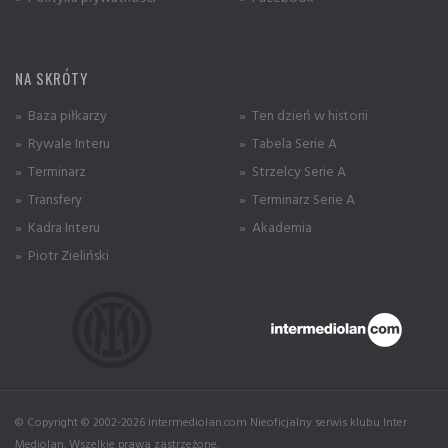
NA SKRÓTY
» Baza piłkarzy
» Ten dzień w historii
» Rywale Interu
» Tabela Serie A
» Terminarz
» Strzelcy Serie A
» Transfery
» Terminarz Serie A
» Kadra Interu
» Akademia
» Piotr Zieliński
© Copyright © 2002-2026 intermediolan.com Nieoficjalny serwis klubu Inter
Mediolan. Wszelkie prawa zastrzeżone.