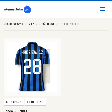
Toggle
navigat
STRONA GŁÓWNA
SERWIS
UŻYTKOWNICY
RASTAROBBIE
NAPISZ
OFF-LINE
Ranga:
Pulcini C