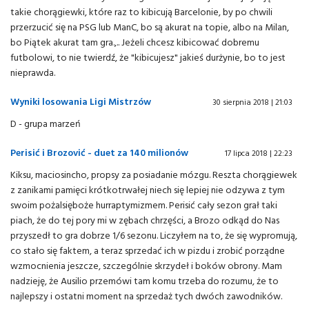
takie chorągiewki, które raz to kibicują Barcelonie, by po chwili
przerzucić się na PSG lub ManC, bo są akurat na topie, albo na Milan,
bo Piątek akurat tam gra.,.. Jeżeli chcesz kibicować dobremu
futbolowi, to nie twierdź, że "kibicujesz" jakieś durżynie, bo to jest
nieprawda.
Wyniki losowania Ligi Mistrzów
30 sierpnia 2018 | 21:03
D - grupa marzeń
Perisić i Brozović - duet za 140 milionów
17 lipca 2018 | 22:23
Kiksu, maciosincho, propsy za posiadanie mózgu. Reszta chorągiewek
z zanikami pamięci krótkotrwałej niech się lepiej nie odzywa z tym
swoim pożalsięboże hurraptymizmem. Perisić cały sezon grał taki
piach, że do tej pory mi w zębach chrzęści, a Brozo odkąd do Nas
przyszedł to gra dobrze 1/6 sezonu. Liczyłem na to, że się wypromują,
co stało się faktem, a teraz sprzedać ich w pizdu i zrobić porządne
wzmocnienia jeszcze, szczególnie skrzydeł i boków obrony. Mam
nadzieję, że Ausilio przemówi tam komu trzeba do rozumu, że to
najlepszy i ostatni moment na sprzedaż tych dwóch zawodników.