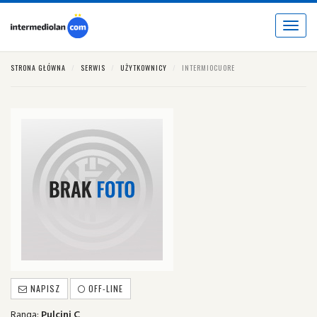
Toggle
navigat
STRONA GŁÓWNA
SERWIS
UŻYTKOWNICY
INTERMIOCUORE
NAPISZ
OFF-LINE
Ranga:
Pulcini C