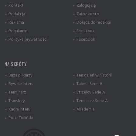
» Kontakt
» Zaloguj się
» Redakcja
» Załóż konto
» Reklama
» Dołącz do redakcji
» Regulamin
» Shoutbox
» Polityka prywatności
» Facebook
NA SKRÓTY
» Baza piłkarzy
» Ten dzień w historii
» Rywale Interu
» Tabela Serie A
» Terminarz
» Strzelcy Serie A
» Transfery
» Terminarz Serie A
» Kadra Interu
» Akademia
» Piotr Zieliński