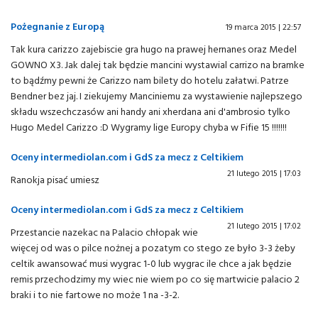
Pożegnanie z Europą
19 marca 2015 | 22:57
Tak kura carizzo zajebiscie gra hugo na prawej hernanes oraz Medel
GOWNO X3. Jak dalej tak będzie mancini wystawial carrizo na bramke
to bądźmy pewni że Carizzo nam bilety do hotelu załatwi. Patrze
Bendner bez jaj. I ziekujemy Manciniemu za wystawienie najlepszego
składu wszechczasów ani handy ani xherdana ani d'ambrosio tylko
Hugo Medel Carizzo :D Wygramy lige Europy chyba w Fifie 15 !!!!!!!
Oceny intermediolan.com i GdS za mecz z Celtikiem
21 lutego 2015 | 17:03
Ranokja pisać umiesz
Oceny intermediolan.com i GdS za mecz z Celtikiem
21 lutego 2015 | 17:02
Przestancie nazekac na Palacio chłopak wie
więcej od was o pilce nożnej a pozatym co stego ze było 3-3 żeby
celtik awansować musi wygrac 1-0 lub wygrac ile chce a jak będzie
remis przechodzimy my wiec nie wiem po co się martwicie palacio 2
braki i to nie fartowe no może 1 na -3-2.