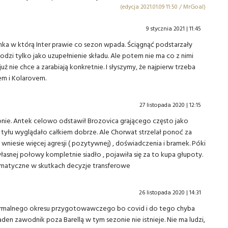
(edycja 2021.01.09 11:50 / MrGoal)
9 stycznia 2021 | 11:45
a w którą Inter prawie co sezon wpada. Ściągnąć podstarzały
hodzi tylko jako uzupełnienie składu. Ale potem nie ma co z nimi
 już nie chce a zarabiają konkretnie. I słyszymy, że najpierw trzeba
em i Kolarovem.
27 listopada 2020 | 12:15
onie. Antek celowo odstawił Brozovica grającego często jako
 tyłu wyglądało całkiem dobrze. Ale Chorwat strzelał ponoć za
 wniesie więcej agresji ( pozytywnej) , doświadczenia i bramek. Póki
łasnej połowy kompletnie siadło , pojawiła się za to kupa głupoty.
amatyczne w skutkach decyzje transferowe
26 listopada 2020 | 14:31
 normalnego okresu przygotowawczego bo covid i do tego chyba
en zawodnik poza Barellą w tym sezonie nie istnieje. Nie ma ludzi,