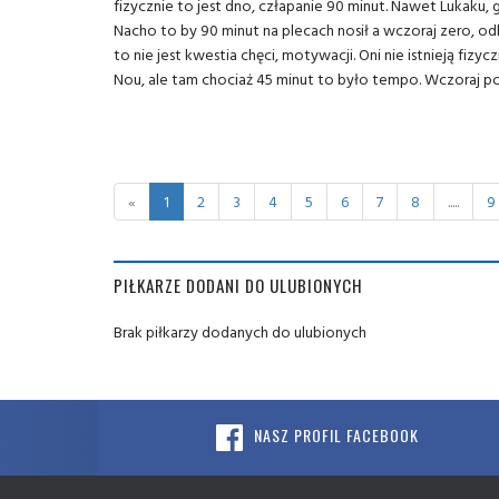
fizycznie to jest dno, człapanie 90 minut. Nawet Lukaku,
Nacho to by 90 minut na plecach nosił a wczoraj zero, odb
to nie jest kwestia chęci, motywacji. Oni nie istnieją fi
Nou, ale tam chociaż 45 minut to było tempo. Wczoraj po
«
1
2
3
4
5
6
7
8
.....
9
PIŁKARZE DODANI DO ULUBIONYCH
Brak piłkarzy dodanych do ulubionych
NASZ PROFIL FACEBOOK