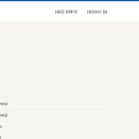
ZAŁÓŻ KONTO
ZALOGUJ SIĘ
macji
macji
o
2