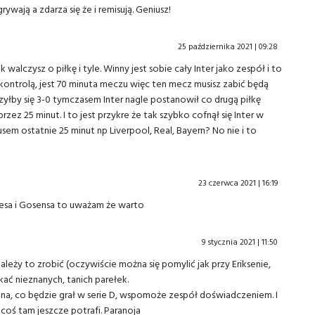
wają a zdarza się że i remisują. Geniusz!
25 października 2021 | 09:28
k walczysz o piłkę i tyle. Winny jest sobie cały Inter jako zespół i to
 kontrolą, jest 70 minuta meczu więc ten mecz musisz zabić będą
łby się 3-0 tymczasem Inter nagle postanowił co drugą piłkę
zez 25 minut. I to jest przykre że tak szybko cofnął się Inter w
sem ostatnie 25 minut np Liverpool, Real, Bayern? No nie i to
23 czerwca 2021 | 16:19
esa i Gosensa to uważam że warto
9 stycznia 2021 | 11:50
eży to zrobić (oczywiście można się pomylić jak przy Eriksenie,
ać nieznanych, tanich parełek.
a, co będzie grał w serie D, wspomoże zespół doświadczeniem. I
 coś tam jeszcze potrafi. Paranoja