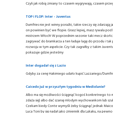
Czyli jak robią zmiany to czasem wygrywają, czasem przegry
TOP i FLOP: Inter - Juventus
Dumfries nie jest winny porażki, takie rzeczy się zdarzają ja
on powinien być we flopie. Grasz lepiej, masz rywala pod
mistrzem Włoch! W poprzednim sezonie taki mecz skończy
zagrywać do bramkarza a ten ładuje lagę do przodu i tak pr
rozwoju w tym aspekcie. Czy tak zagrałby z takim Juventu
pokazuje gdzie jesteśmy
Inter dogadał się z Lazio
Gdyby za cenę Hakimiego udało kupić Lazzariego/Dumfri
Caicedo już w przyszłym tygodniu w Mediolanie?
Albo ma się możliwości ściągnąć kogoś konkretnego to nal
zdaża się) albo dać szansę mlodym wychowankom lub szuk
Czekam kiedy Conte wymyśli żeby ściągnąć jednak Maicon
Luca Toni by się nadał jako zmiennik dla Lukaku, na pewno