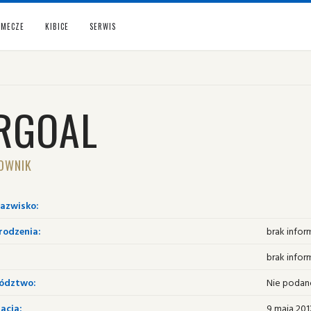
MECZE
KIBICE
SERWIS
RGOAL
OWNIK
nazwisko:
rodzenia:
brak infor
brak infor
ództwo:
Nie podan
acja:
9 maja 201