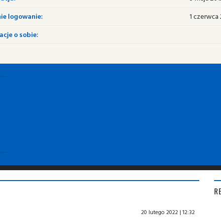
ie logowanie:
1 czerwca 2
cje o sobie:
R
20 lutego 2022 | 12:32