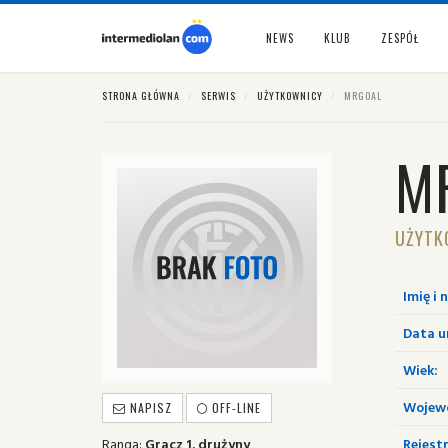
NEWS
KLUB
ZESPÓŁ
STRONA GŁÓWNA
SERWIS
UŻYTKOWNICY
MRGOAL
M
UŻYTK
Imię i 
Data u
Wiek:
Wojew
NAPISZ
OFF-LINE
Ranga:
Gracz 1. drużyny
Rejestr