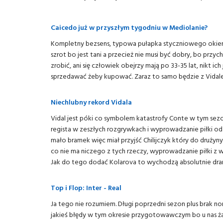
Caicedo już w przyszłym tygodniu w Mediolanie?
Kompletny bezsens, typowa pułapka styczniowego okienk
szrot bo jest tani a przecież nie musi być dobry, bo przyc
zrobić, ani się człowiek obejrzy mają po 33-35 lat, nikt ich
sprzedawać żeby kupować. Zaraz to samo będzie z Vidal
Niechlubny rekord Vidala
Vidal jest póki co symbolem katastrofy Conte w tym sez
regista w zeszłych rozgrywkach i wyprowadzanie piłki od
mało bramek więc miał przyjść Chilijczyk który do drużyny
co nie ma niczego z tych rzeczy, wyprowadzanie piłki z w
Jak do tego dodać Kolarova to wychodzą absolutnie dr
Top i Flop: Inter - Real
Ja tego nie rozumiem. Długi poprzedni sezon plus brak
jakieś błędy w tym okresie przygotowawczym bo u nas żad