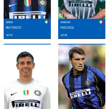
MARCO
GIANLUCA
MATERAZZI
PAGLIUCA
LAT: 53
LAT: 60