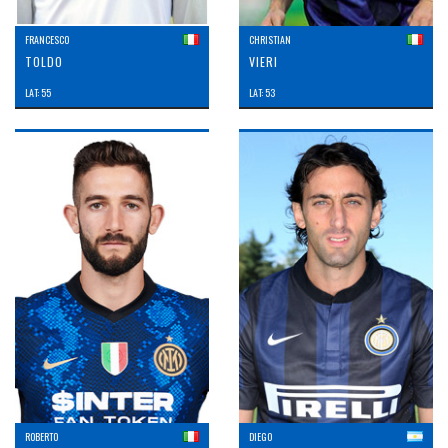
FRANCESCO
CHRISTIAN
TOLDO
VIERI
LAT: 55
LAT: 53
ROBERTO
DIEGO