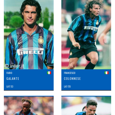
FABIO
FRANCESCO
GALANTE
COLONNESE
LAT: 53
LAT: 55