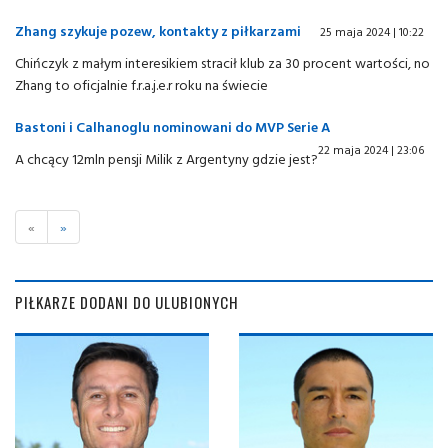
Zhang szykuje pozew, kontakty z piłkarzami
25 maja 2024 | 10:22
Chińczyk z małym interesikiem stracił klub za 30 procent wartości, no
Zhang to oficjalnie f.r.a.j.e.r roku na świecie
Bastoni i Calhanoglu nominowani do MVP Serie A
22 maja 2024 | 23:06
A chcący 12mln pensji Milik z Argentyny gdzie jest?
«
»
PIŁKARZE DODANI DO ULUBIONYCH