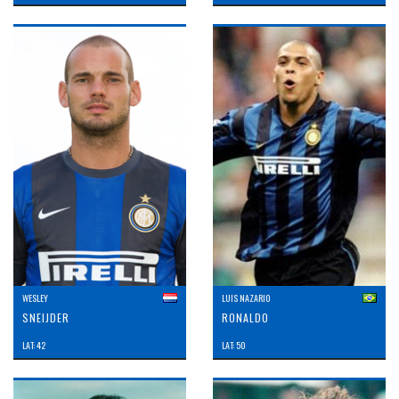
WESLEY
LUIS NAZARIO
SNEIJDER
RONALDO
LAT: 42
LAT: 50