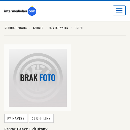
Toggle
navigat
STRONA GŁÓWNA
SERWIS
UŻYTKOWNICY
OSTER
NAPISZ
OFF-LINE
Ranga:
Gracz 1. drużyny