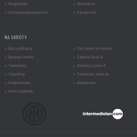
» Regulamin
» Shoutbox
» Polityka prywatności
» Facebook
NA SKRÓTY
» Baza piłkarzy
» Ten dzień w historii
» Rywale Interu
» Tabela Serie A
» Terminarz
» Strzelcy Serie A
» Transfery
» Terminarz Serie A
» Kadra Interu
» Akademia
» Piotr Zieliński