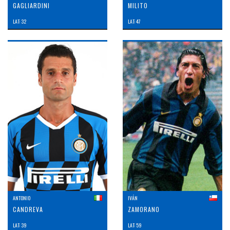
GAGLIARDINI
MILITO
LAT: 32
LAT: 47
ANTONIO
IVÁN
CANDREVA
ZAMORANO
LAT: 39
LAT: 59