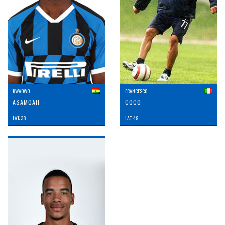
KWADWO
FRANCESCO
ASAMOAH
COCO
LAT: 38
LAT: 49