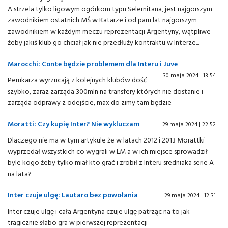
A strzela tylko ligowym ogórkom typu Selernitana, jest najgorszym
zawodnikiem ostatnich MŚ w Katarze i od paru lat najgorszym
zawodnikiem w każdym meczu reprezentacji Argentyny, wątpliwe
żeby jakiś klub go chciał jak nie przedłuży kontraktu w Interze...
Marocchi: Conte będzie problemem dla Interu i Juve
30 maja 2024 | 13:54
Perukarza wyrzucają z kolejnych klubów dość
szybko, zaraz zarząda 300mln na transfery których nie dostanie i
zarząda odprawy z odejście, max do zimy tam będzie
Moratti: Czy kupię Inter? Nie wykluczam
29 maja 2024 | 22:52
Dlaczego nie ma w tym artykule że w latach 2012 i 2013 Morattki
wyprzedał wszystkich co wygrali w LM a w ich miejsce sprowadził
byle kogo żeby tylko miał kto grać i zrobił z Interu sredniaka serie A
na lata?
Inter czuje ulgę: Lautaro bez powołania
29 maja 2024 | 12:31
Inter czuje ulgę i cała Argentyna czuje ulgę patrząc na to jak
tragicznie słabo gra w pierwszej reprezentacji