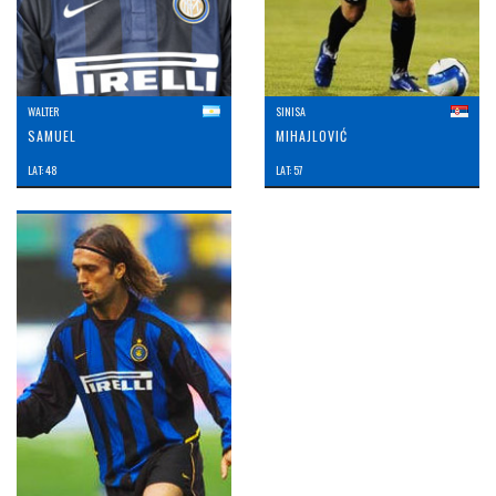
WALTER
SINISA
SAMUEL
MIHAJLOVIĆ
LAT: 48
LAT: 57