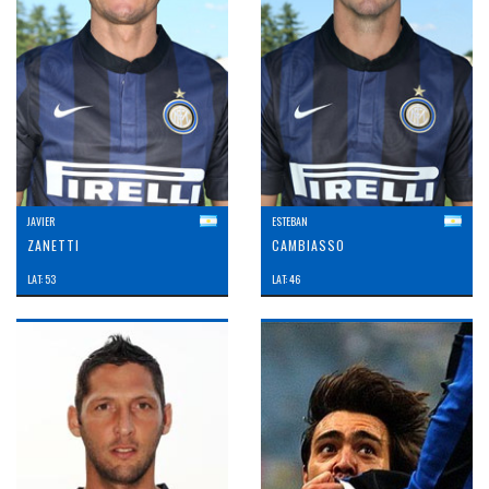
JAVIER
ESTEBAN
ZANETTI
CAMBIASSO
LAT: 53
LAT: 46