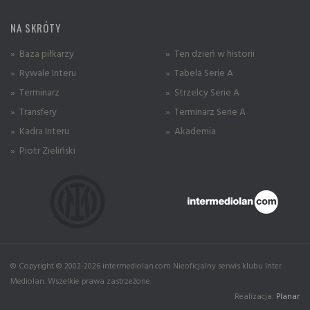
NA SKRÓTY
» Baza piłkarzy
» Ten dzień w historii
» Rywale Interu
» Tabela Serie A
» Terminarz
» Strzelcy Serie A
» Transfery
» Terminarz Serie A
» Kadra Interu
» Akademia
» Piotr Zieliński
© Copyright © 2002-2026 intermediolan.com Nieoficjalny serwis klubu Inter
Mediolan. Wszelkie prawa zastrzeżone.
Realizacja:
Planar