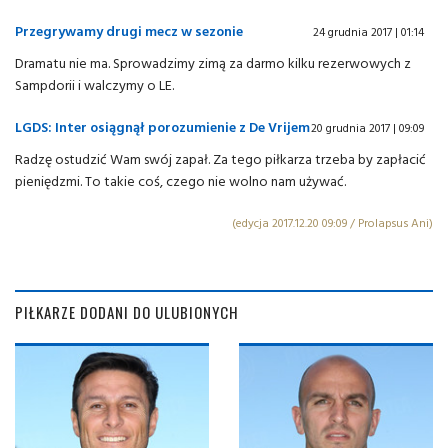
Przegrywamy drugi mecz w sezonie
24 grudnia 2017 | 01:14
Dramatu nie ma. Sprowadzimy zimą za darmo kilku rezerwowych z
Sampdorii i walczymy o LE.
LGDS: Inter osiągnął porozumienie z De Vrijem
20 grudnia 2017 | 09:09
Radzę ostudzić Wam swój zapał. Za tego piłkarza trzeba by zapłacić
pieniędzmi. To takie coś, czego nie wolno nam używać.
(edycja 2017.12.20 09:09 / Prolapsus Ani)
PIŁKARZE DODANI DO ULUBIONYCH