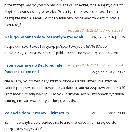
przeszczęśliwy gdyby do nas dołączył. Obecnie, zdaje się być nieco
zbyt zaawansowany w wieku. Poza tym, nie jest to zawodnik na
naszą kieszeń. Czemu Toronto miałoby oddawać za darmo swoją
gwiazdę?
(edycja 2017.12.29 23:45 / Prolapsus Ani)
Gabigol w Santosie w przyszłym tygodniu
29 grudnia 2017 | 23:35
https://m.sportowefakty.wp.pl/sportowybar/637639/oto-
najwiekszy-oszust-w-historii-pilki-noznej-nazywali-go-cesarzem
Inter rozmawia o Deulofeu, ale
(edycja 2017.12.29 23:36 / Prolapsus Ani)
Pastore celem nr 1
29 grudnia 2017 | 23:27
Nie wiem, po co ten cały szum wokół Pastore. Interu nie stać na
takich piłkarzy, on nie przyjdzie za darmo, ani na wypożyczenie na 10
lat z możliwością wykupu. Dopóki drużyna jest w szponach syndyka-
suning, nie sprowadzimy żadnej gwiazdy.
Valencia dała Interowi ultimatum
29 grudnia 2017 | 23:18
35 mln to chyba cały budżet na letnie mercato, nie ma się co do
niego przyzwyczajać.