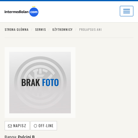
Toggle
navigat
STRONA GŁÓWNA
SERWIS
UŻYTKOWNICY
PROLAPSUS ANI
NAPISZ
OFF-LINE
Ranga:
Pulcini B