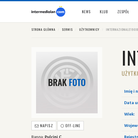
NEWS
KLUB
ZESPÓŁ
STRONA GŁÓWNA
SERWIS
UŻYTKOWNICY
INTERNAZIONALE190
I
UŻYTK
Imię i 
Data u
Wiek:
Wojew
NAPISZ
OFF-LINE
Ranga:
Pulcini C
Rejestr