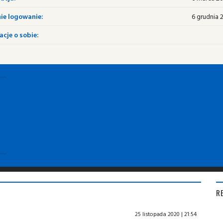
ie logowanie:
6 grudnia 2
cje o sobie:
R
25 listopada 2020 | 21:54