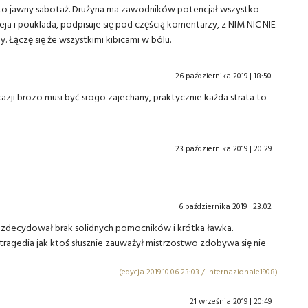
wia to jawny sabotaż. Drużyna ma zawodników potencjał wszystko
a i pouklada, podpisuje się pod częścią komentarzy, z NIM NIC NIE
 Łączę się że wszystkimi kibicami w bólu.
26 października 2019 | 18:50
 okazji brozo musi być srogo zajechany, praktycznie każda strata to
23 października 2019 | 20:29
6 października 2019 | 23:02
ę, zdecydował brak solidnych pomocników i krótka ławka.
 tragedia jak ktoś słusznie zauważył mistrzostwo zdobywa się nie
(edycja 2019.10.06 23:03 / Internazionale1908)
21 września 2019 | 20:49