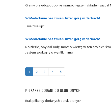
Gramy prawdopodobnie najmocniejszym składem jazda! 
W Mediolanie bez zmian. Inter górą w derbach!
True true up^
W Mediolanie bez zmian. Inter górą w derbach!
No nieźle, oby dali radę, mocno wierzę w ten projekt, śro
Jestem spokojny o wyn8k mimo
1
2
3
4
5
PIŁKARZE DODANI DO ULUBIONYCH
Brak piłkarzy dodanych do ulubionych