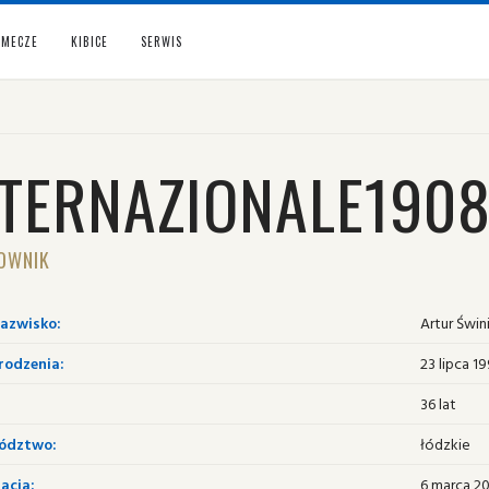
MECZE
KIBICE
SERWIS
8
NTERNAZIONALE190
OWNIK
nazwisko:
Artur Świni
rodzenia:
23 lipca 1
36 lat
ództwo:
łódzkie
acja:
6 marca 20