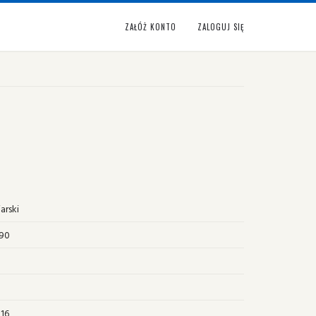
ZAŁÓŻ KONTO
ZALOGUJ SIĘ
8
arski
990
16