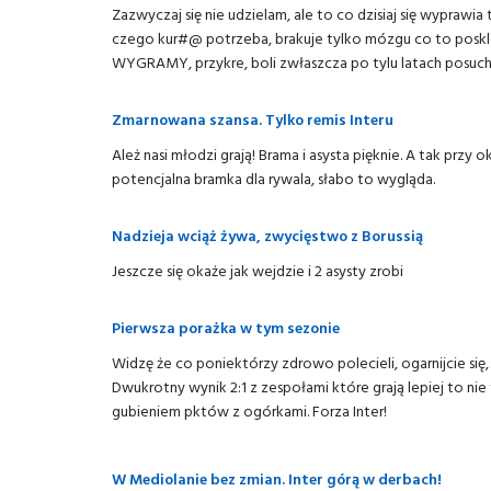
Zazwyczaj się nie udzielam, ale to co dzisiaj się wypra
czego kur#@ potrzeba, brakuje tylko mózgu co to posklej
WYGRAMY, przykre, boli zwłaszcza po tylu latach posuchy.
Zmarnowana szansa. Tylko remis Interu
Ależ nasi młodzi grają! Brama i asysta pięknie. A tak przy
potencjalna bramka dla rywala, słabo to wygląda.
Nadzieja wciąż żywa, zwycięstwo z Borussią
Jeszcze się okaże jak wejdzie i 2 asysty zrobi
Pierwsza porażka w tym sezonie
Widzę że co poniektórzy zdrowo polecieli, ogarnijcie si
Dwukrotny wynik 2:1 z zespołami które grają lepiej to nie
gubieniem pktów z ogórkami. Forza Inter!
W Mediolanie bez zmian. Inter górą w derbach!