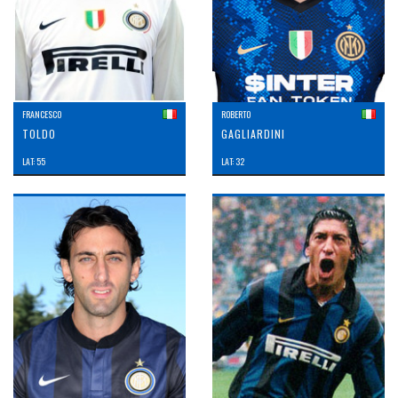
FRANCESCO
ROBERTO
TOLDO
GAGLIARDINI
LAT: 55
LAT: 32