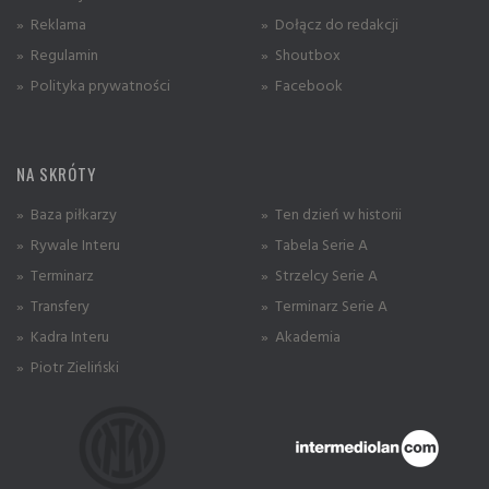
» Reklama
» Dołącz do redakcji
» Regulamin
» Shoutbox
» Polityka prywatności
» Facebook
NA SKRÓTY
» Baza piłkarzy
» Ten dzień w historii
» Rywale Interu
» Tabela Serie A
» Terminarz
» Strzelcy Serie A
» Transfery
» Terminarz Serie A
» Kadra Interu
» Akademia
» Piotr Zieliński