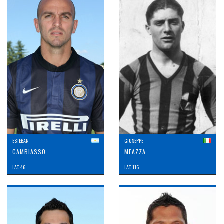
ESTEBAN
GIUSEPPE
CAMBIASSO
MEAZZA
LAT: 46
LAT: 116