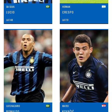
DA SILVA
HERNAN
LUCIO
CRESPO
LAT: 48
LAT: 51
LUIS NAZARIO
MATEO
RONALDO
KOVAČIĆ