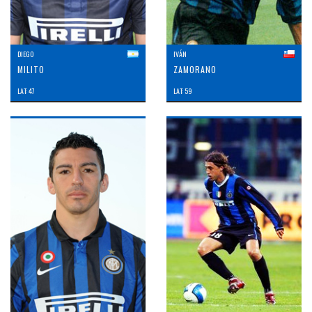
DIEGO
IVÁN
MILITO
ZAMORANO
LAT: 47
LAT: 59