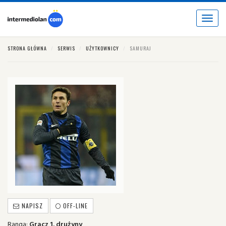
Toggle
navigat
STRONA GŁÓWNA
SERWIS
UŻYTKOWNICY
SAMURAJ
NAPISZ
OFF-LINE
Ranga:
Gracz 1. drużyny