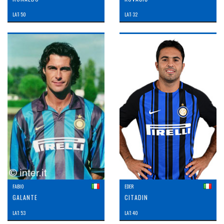
LAT: 50
LAT: 32
FABIO
EDER
GALANTE
CITADIN
LAT: 53
LAT: 40