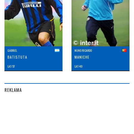
GABRIEL
NUNO RICARDO
BATISTUTA
MANICHE
LAT: 57
LAT: 49
REKLAMA