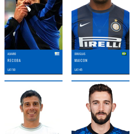
ALVARO
DOUGLAS
RECOBA
MAICON
LAT: 50
LAT: 45