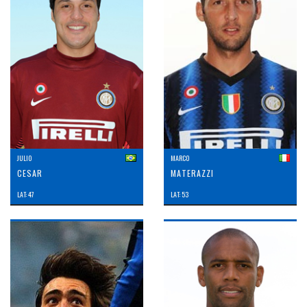
JULIO
MARCO
CESAR
MATERAZZI
LAT: 47
LAT: 53