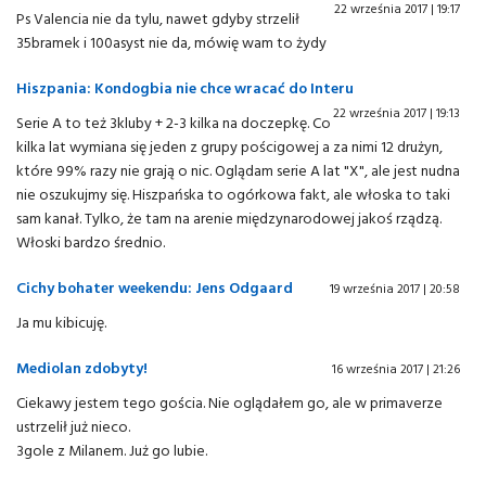
22 września 2017 | 19:17
Ps Valencia nie da tylu, nawet gdyby strzelił
35bramek i 100asyst nie da, mówię wam to żydy
Hiszpania: Kondogbia nie chce wracać do Interu
22 września 2017 | 19:13
Serie A to też 3kluby + 2-3 kilka na doczepkę. Co
kilka lat wymiana się jeden z grupy pościgowej a za nimi 12 drużyn,
które 99% razy nie grają o nic. Oglądam serie A lat "X", ale jest nudna
nie oszukujmy się. Hiszpańska to ogórkowa fakt, ale włoska to taki
sam kanał. Tylko, że tam na arenie międzynarodowej jakoś rządzą.
Włoski bardzo średnio.
Cichy bohater weekendu: Jens Odgaard
19 września 2017 | 20:58
Ja mu kibicuję.
Mediolan zdobyty!
16 września 2017 | 21:26
Ciekawy jestem tego gościa. Nie oglądałem go, ale w primaverze
ustrzelił już nieco.
3gole z Milanem. Już go lubie.