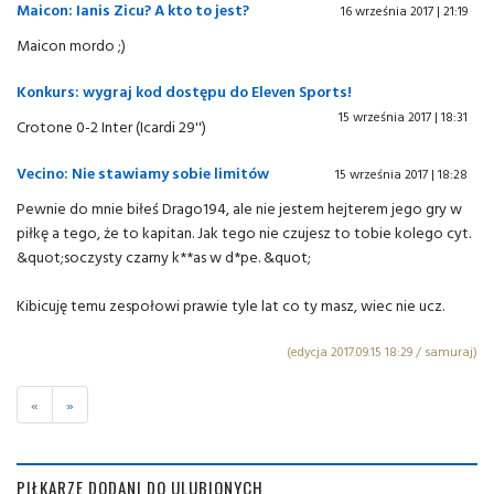
Maicon: Ianis Zicu? A kto to jest?
16 września 2017 | 21:19
Maicon mordo ;)
Konkurs: wygraj kod dostępu do Eleven Sports!
15 września 2017 | 18:31
Crotone 0-2 Inter (Icardi 29'')
Vecino: Nie stawiamy sobie limitów
15 września 2017 | 18:28
Pewnie do mnie biłeś Drago194, ale nie jestem hejterem jego gry w
piłkę a tego, że to kapitan. Jak tego nie czujesz to tobie kolego cyt.
&quot;soczysty czarny k**as w d*pe. &quot;
Kibicuję temu zespołowi prawie tyle lat co ty masz, wiec nie ucz.
(edycja 2017.09.15 18:29 / samuraj)
«
»
PIŁKARZE DODANI DO ULUBIONYCH