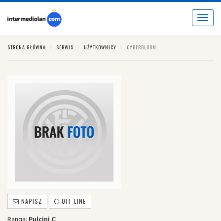
Toggle
navigat
STRONA GŁÓWNA
SERWIS
UŻYTKOWNICY
CYBERBLOOM
NAPISZ
OFF-LINE
Ranga:
Pulcini C