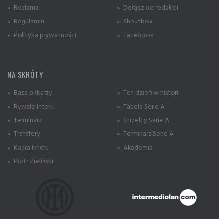
» Reklama
» Dołącz do redakcji
» Regulamin
» Shoutbox
» Polityka prywatności
» Facebook
NA SKRÓTY
» Baza piłkarzy
» Ten dzień w historii
» Rywale Interu
» Tabela Serie A
» Terminarz
» Strzelcy Serie A
» Transfery
» Terminarz Serie A
» Kadra Interu
» Akademia
» Piotr Zieliński