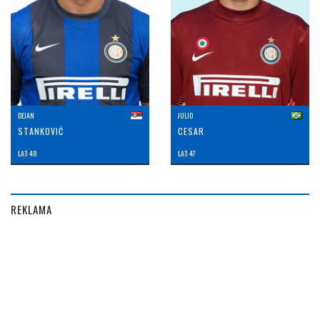
DEJAN
JULIO
STANKOVIĆ
CESAR
LAT: 48
LAT: 47
REKLAMA