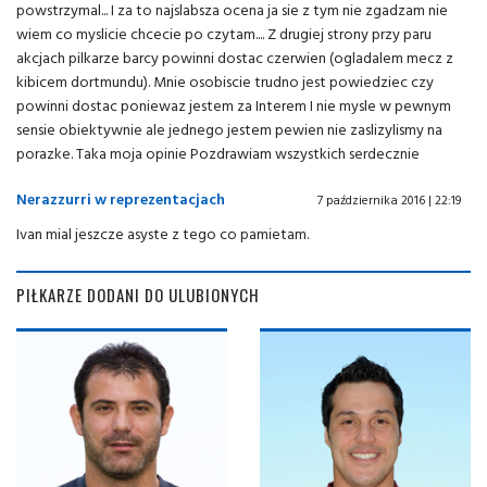
powstrzymal... I za to najslabsza ocena ja sie z tym nie zgadzam nie
wiem co myslicie chcecie po czytam.... Z drugiej strony przy paru
akcjach pilkarze barcy powinni dostac czerwien (ogladalem mecz z
kibicem dortmundu). Mnie osobiscie trudno jest powiedziec czy
powinni dostac poniewaz jestem za Interem I nie mysle w pewnym
sensie obiektywnie ale jednego jestem pewien nie zaslizylismy na
porazke. Taka moja opinie Pozdrawiam wszystkich serdecznie
Nerazzurri w reprezentacjach
7 października 2016 | 22:19
Ivan mial jeszcze asyste z tego co pamietam.
PIŁKARZE DODANI DO ULUBIONYCH