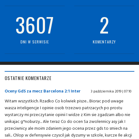
3607
2
DNI W SERWISIE
KOMENTARZY
OSTATNIE KOMENTARZE
Oceny GdS za mecz Barcelona 2:1 Inter
3 października 2019 | 07:10
Witam wszystkich. Rzadko Co kolwiek pisze... Biorac pod uwage
wasza inteligencje I opinie osob trzezwo patrzacych po prostu
wystarczy mi przeczytanie opinii I widze z Kim sie zgadzam albo nie
unikajac g*noburzy... Ale teraz Co do ocen Sa zwolennicy asy jak I
przeciwnicy ale moim zdaniem jego ocena przez gds to smiech na
sali... Chlop w defensywie czyscil jak dyzurny w szkole, kurcze Ile akcji