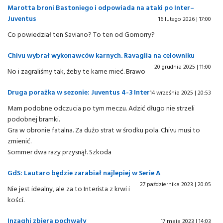
Marotta broni Bastoniego i odpowiada na ataki po Inter–
Juventus
16 lutego 2026 | 17:00
Co powiedział ten Saviano? To ten od Gomorry?
Chivu wybrał wykonawców karnych. Ravaglia na celowniku
20 grudnia 2025 | 11:00
No i zagraliśmy tak, żeby te karne mieć. Brawo
Druga porażka w sezonie: Juventus 4-3 Inter
14 września 2025 | 20:53
Mam podobne odczucia po tym meczu. Adzić długo nie strzeli
podobnej bramki.
Gra w obronie fatalna. Za dużo strat w środku pola. Chivu musi to
zmienić.
Sommer dwa razy przysnął. Szkoda
GdS: Lautaro będzie zarabiał najlepiej w Serie A
27 października 2023 | 20:05
Nie jest idealny, ale za to Interista z krwi i
kości.
Inzaghi zbiera pochwały
17 maja 2023 | 14:03