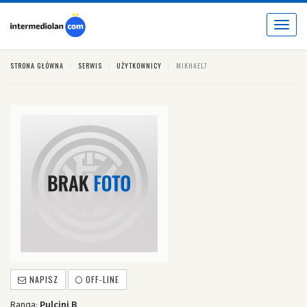
Toggle
navigat
STRONA GŁÓWNA
SERWIS
UŻYTKOWNICY
MIKHAEL7
NAPISZ
OFF-LINE
Ranga:
Pulcini B