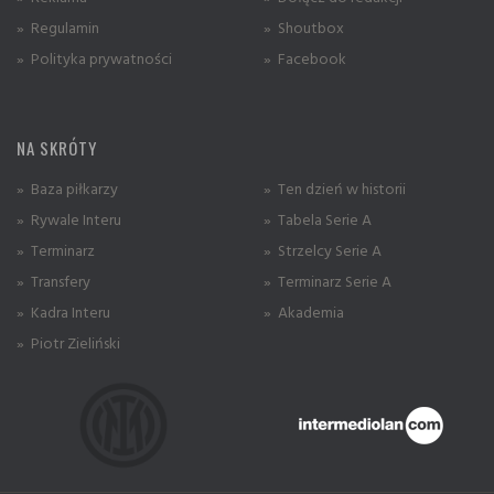
» Regulamin
» Shoutbox
» Polityka prywatności
» Facebook
NA SKRÓTY
» Baza piłkarzy
» Ten dzień w historii
» Rywale Interu
» Tabela Serie A
» Terminarz
» Strzelcy Serie A
» Transfery
» Terminarz Serie A
» Kadra Interu
» Akademia
» Piotr Zieliński