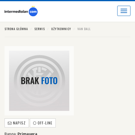
Toggle
navigat
STRONA GŁÓWNA
SERWIS
UŻYTKOWNICY
VAN DALL
NAPISZ
OFF-LINE
Ranga:
Primavera