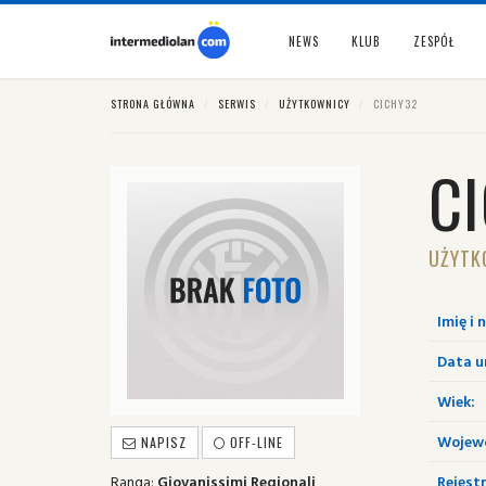
NEWS
KLUB
ZESPÓŁ
STRONA GŁÓWNA
SERWIS
UŻYTKOWNICY
CICHY32
C
UŻYTK
Imię i 
Data u
Wiek:
Wojew
NAPISZ
OFF-LINE
Ranga:
Giovanissimi Regionali
Rejestr