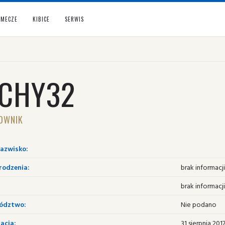
MECZE
KIBICE
SERWIS
ICHY32
OWNIK
nazwisko:
rodzenia:
brak informacji
brak informacji
ództwo:
Nie podano
acja:
31 sierpnia 201