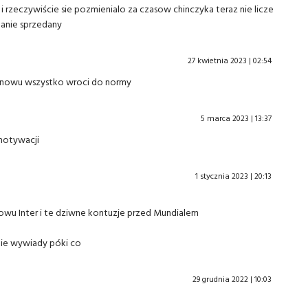
 i rzeczywiście sie pozmienialo za czasow chinczyka teraz nie licze
stanie sprzedany
27 kwietnia 2023 | 02:54
 i znowu wszystko wroci do normy
5 marca 2023 | 13:37
 motywacji
1 stycznia 2023 | 20:13
owu Inter i te dziwne kontuzje przed Mundialem
pie wywiady póki co
29 grudnia 2022 | 10:03