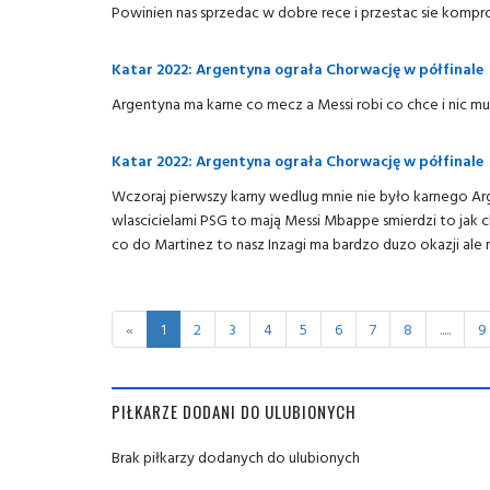
Powinien nas sprzedac w dobre rece i przestac sie kom
Katar 2022: Argentyna ograła Chorwację w półfinale
Argentyna ma karne co mecz a Messi robi co chce i nic mu
Katar 2022: Argentyna ograła Chorwację w półfinale
Wczoraj pierwszy karny wedlug mnie nie było karnego Arg
wlascicielami PSG to mają Messi Mbappe smierdzi to jak c
co do Martinez to nasz Inzagi ma bardzo duzo okazji ale
«
1
2
3
4
5
6
7
8
.....
9
PIŁKARZE DODANI DO ULUBIONYCH
Brak piłkarzy dodanych do ulubionych