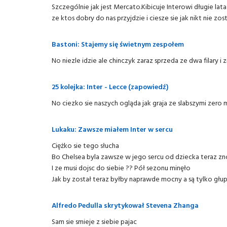
Szczególnie jak jest Mercato.Kibicuje Interowi długie lata
ze ktos dobry do nas przyjdzie i ciesze sie jak nikt nie zo
Bastoni: Stajemy się świetnym zespołem
No niezle idzie ale chinczyk zaraz sprzeda ze dwa filary
25 kolejka: Inter - Lecce (zapowiedź)
No ciezko sie naszych ogląda jak graja ze slabszymi zero
Lukaku: Zawsze miałem Inter w sercu
Ciężko sie tego słucha
Bo Chelsea byla zawsze w jego sercu od dziecka teraz zn
I ze musi dojsc do siebie ?? Pół sezonu minęło
Jak by został teraz byłby naprawde mocny a są tylko głu
Alfredo Pedulla skrytykował Stevena Zhanga
Sam sie smieje z siebie pajac