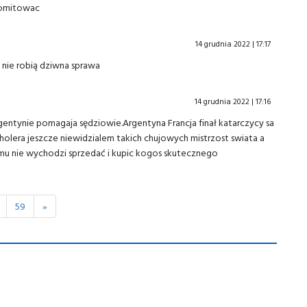
promitowac
14 grudnia 2022 | 17:17
 nie robią dziwna sprawa
14 grudnia 2022 | 17:16
entynie pomagaja sędziowie.Argentyna Francja finał katarczycy sa
holera jeszcze niewidzialem takich chujowych mistrzost swiata a
 mu nie wychodzi sprzedać i kupic kogos skutecznego
59
»