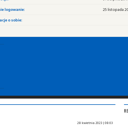
ie logowanie:
25 listopada 20
cje o sobie:
R
28 kwietnia 2023 | 08:03