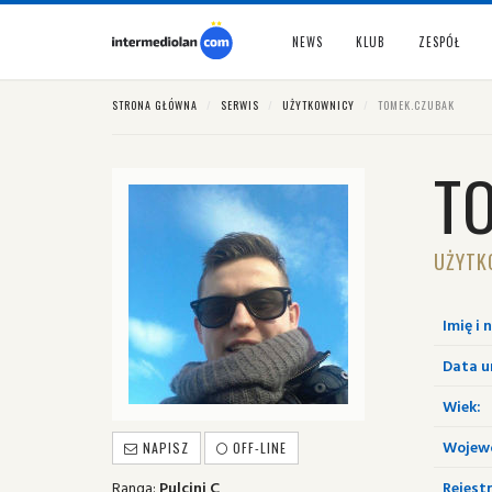
NEWS
KLUB
ZESPÓŁ
STRONA GŁÓWNA
SERWIS
UŻYTKOWNICY
TOMEK.CZUBAK
T
UŻYTK
Imię i 
Data u
Wiek:
Wojew
NAPISZ
OFF-LINE
Ranga:
Pulcini C
Rejestr