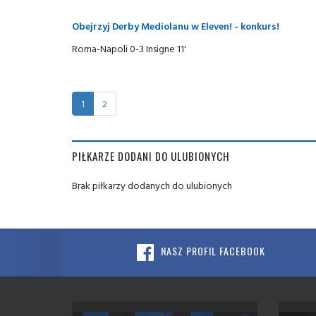
Obejrzyj Derby Mediolanu w Eleven! - konkurs!
Roma-Napoli 0-3 Insigne 11'
1
2
PIŁKARZE DODANI DO ULUBIONYCH
Brak piłkarzy dodanych do ulubionych
NASZ PROFIL FACEBOOK