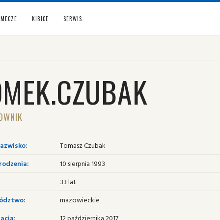
MECZE
KIBICE
SERWIS
OMEK.CZUBAK
OWNIK
nazwisko:
Tomasz Czubak
rodzenia:
10 sierpnia 1993
33 lat
ództwo:
mazowieckie
acja:
12 października 2017