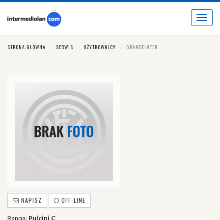
Toggle
navigat
STRONA GŁÓWNA
SERWIS
UŻYTKOWNICY
GRANDEINTER
NAPISZ
OFF-LINE
Ranga:
Pulcini C