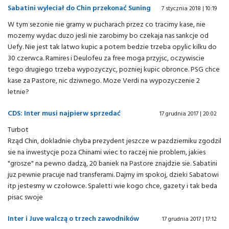
Sabatini wyleciał do Chin przekonać Suning
7 stycznia 2018 | 10:19
W tym sezonie nie gramy w pucharach przez co tracimy kase, nie
mozemy wydac duzo jesli nie zarobimy bo czekaja nas sankcje od
Uefy. Nie jest tak latwo kupic a potem bedzie trzeba opylic kilku do
30 czerwca. Ramires i Deulofeu za free moga przyjsc, oczywiscie
tego drugiego trzeba wypozyczyc, pozniej kupic obronce. PSG chce
kase za Pastore, nic dziwnego. Moze Verdi na wypozyczenie 2
letnie?
CDS: Inter musi najpierw sprzedać
17 grudnia 2017 | 20:02
Turbot
Rząd Chin, dokladnie chyba prezydent jeszcze w pazdzierniku zgodzil
sie na inwestycje poza Chinami wiec to raczej nie problem, jakies
"grosze" na pewno dadzą, 20 baniek na Pastore znajdzie sie. Sabatini
juz pewnie pracuje nad transferami. Dajmy im spokoj, dzieki Sabatowi
itp jestesmy w czołowce. Spaletti wie kogo chce, gazety i tak beda
pisac swoje
Inter i Juve walczą o trzech zawodników
17 grudnia 2017 | 17:12