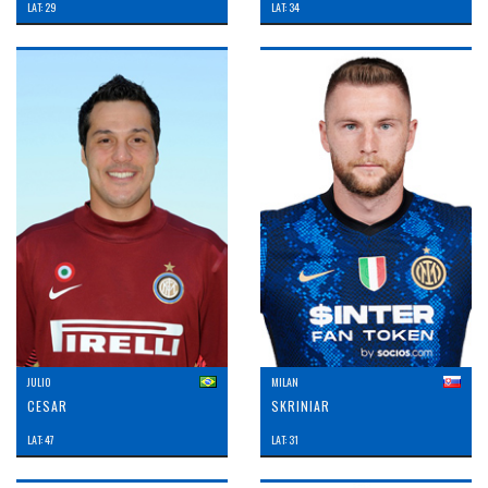
LAT: 29
LAT: 34
JULIO
MILAN
CESAR
SKRINIAR
LAT: 47
LAT: 31