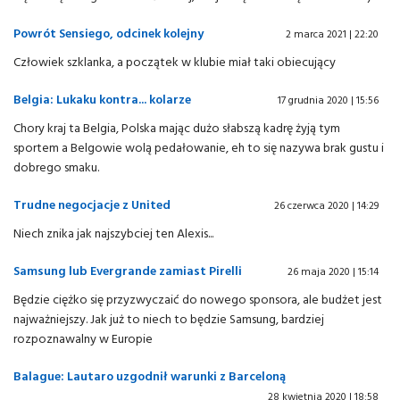
Powrót Sensiego, odcinek kolejny
2 marca 2021 | 22:20
Człowiek szklanka, a początek w klubie miał taki obiecujący
Belgia: Lukaku kontra... kolarze
17 grudnia 2020 | 15:56
Chory kraj ta Belgia, Polska mając dużo słabszą kadrę żyją tym
sportem a Belgowie wolą pedałowanie, eh to się nazywa brak gustu i
dobrego smaku.
Trudne negocjacje z United
26 czerwca 2020 | 14:29
Niech znika jak najszybciej ten Alexis...
Samsung lub Evergrande zamiast Pirelli
26 maja 2020 | 15:14
Będzie ciężko się przyzwyczaić do nowego sponsora, ale budżet jest
najważniejszy. Jak już to niech to będzie Samsung, bardziej
rozpoznawalny w Europie
Balague: Lautaro uzgodnił warunki z Barceloną
28 kwietnia 2020 | 18:58