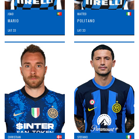
JOAO
MATTEO
MARIO
POLITANO
LAT: 33
LAT: 33
CHRISTIAN
STEFANO