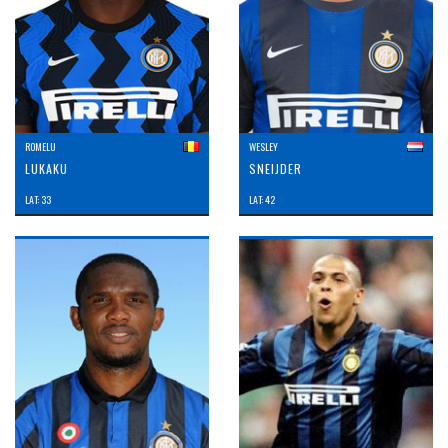
ROMELU
WESLEY
LUKAKU
SNEIJDER
LAT: 33
LAT: 42