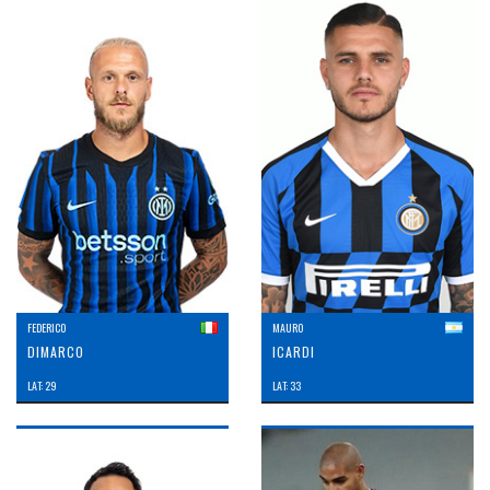
FEDERICO
MAURO
DIMARCO
ICARDI
LAT: 29
LAT: 33