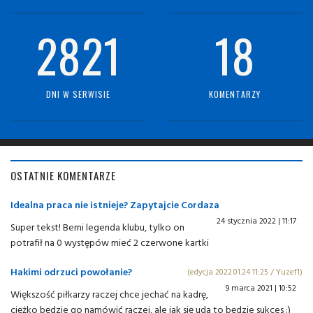
2821
18
DNI W SERWISIE
KOMENTARZY
OSTATNIE KOMENTARZE
Idealna praca nie istnieje? Zapytajcie Cordaza
24 stycznia 2022 | 11:17
Super tekst! Berni legenda klubu, tylko on
potrafił na 0 występów mieć 2 czerwone kartki
Hakimi odrzuci powołanie?
(edycja 2022.01.24 11:25 / Yuzef1)
9 marca 2021 | 10:52
Większość piłkarzy raczej chce jechać na kadrę,
ciężko będzie go namówić raczej, ale jak się uda to będzie sukces :)