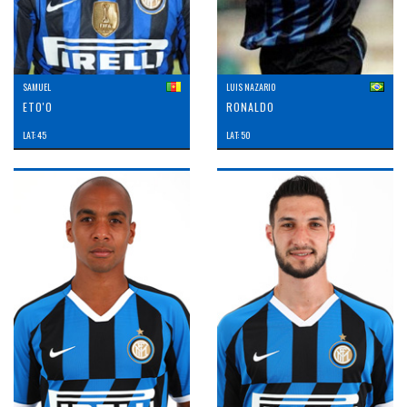
SAMUEL
LUIS NAZARIO
ETO'O
RONALDO
LAT: 45
LAT: 50