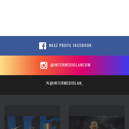
NASZ PROFIL FACEBOOK
@INTERMEDIOLANCOM
@INTERMEDIOLAN_