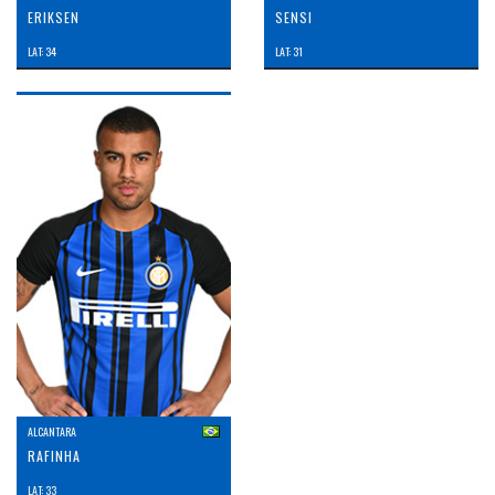
ERIKSEN
SENSI
LAT: 34
LAT: 31
ALCANTARA
RAFINHA
LAT: 33