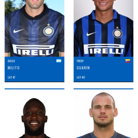
DIEGO
FREDY
MILITO
GUARIN
LAT: 47
LAT: 40