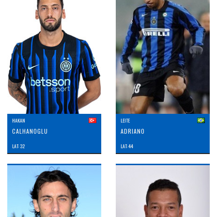
HAKAN
LEITE
CALHANOGLU
ADRIANO
LAT: 32
LAT: 44