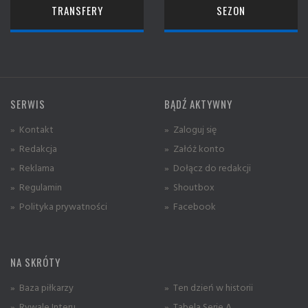
TRANSFERY
SEZON
SERWIS
BĄDŹ AKTYWNY
» Kontakt
» Zaloguj się
» Redakcja
» Załóż konto
» Reklama
» Dołącz do redakcji
» Regulamin
» Shoutbox
» Polityka prywatności
» Facebook
NA SKRÓTY
» Baza piłkarzy
» Ten dzień w historii
» Rywale Interu
» Tabela Serie A