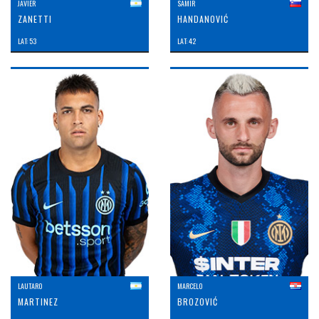
JAVIER
SAMIR
ZANETTI
HANDANOVIĆ
LAT: 53
LAT: 42
LAUTARO
MARCELO
MARTINEZ
BROZOVIĆ