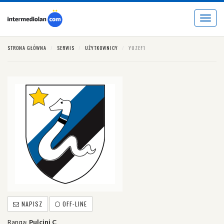
Toggle
navigat
STRONA GŁÓWNA
SERWIS
UŻYTKOWNICY
YUZEF1
NAPISZ
OFF-LINE
Ranga:
Pulcini C