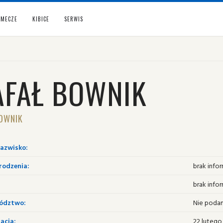
MECZE
KIBICE
SERWIS
AFAŁ BOWNIK
OWNIK
nazwisko:
rodzenia:
brak infor
brak infor
ództwo:
Nie poda
acja:
22 lutego