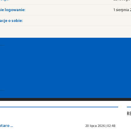
ie logowanie:
1 sierpnia 
cje o sobie:
R
aro ...
20 lipca 2026 | 02:48