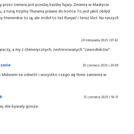
przez trenera jest poniżej każdej fujary. Zmienia w Madrycie
, a tutaj trzyma Thurama prawie do końca. To jest jakiś obłęd.
trrenerskie to są, ale zrobił to też Runjaić i teraz Slot. Na naszych
24 listopada 2025 | 01:42
z graczy, a my z chimerycznych, zestresowanych "zawodników".
czenie
20 czerwca 2025 | 20:09
em Midasem na odwrót i wszystko czego się tknie zamienia w
26
12 czerwca 2025 | 18:31
ej. Ale bywały gorsze.