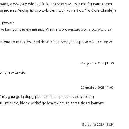
da, a wszyscy wiedzą że kadrą rządzi Messi a nie figurant trener.
eden z Anglią, (plus przybiciem wyniku na 3 do 1 w ćwierćfinale) a
ogrywki?
o w karnych pewny nie jest. Ale nie wprowadzić go na boisko przy
ntyna to mało jest. Sędziowie ich przepychali prawie jak Koreę w
24 stycznia 2026 | 12:39
pełnym wkurwie.
20 grudnia 2025 | 11:00
ć rózg na gołą dupę, publicznie, na placu przed katedrą.
 86 minucie, kiedy widać gołym okiem że zaraz się to karnymi
9 grudnia 2025 | 23:14