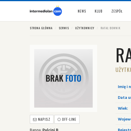
NEWS
KLUB
ZESPÓŁ
STRONA GŁÓWNA
SERWIS
UŻYTKOWNICY
RAFAŁ BOWNIK
R
UŻYTK
Imię i 
Data u
Wiek:
Wojew
NAPISZ
OFF-LINE
Ranga:
Pulcini B
Rejestr