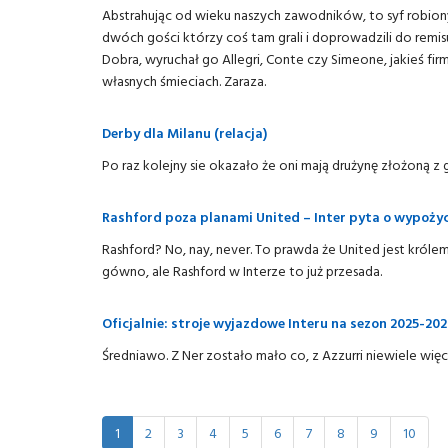
Abstrahując od wieku naszych zawodników, to syf robiony 
dwóch gości którzy coś tam grali i doprowadzili do remisu
Dobra, wyruchał go Allegri, Conte czy Simeone, jakieś firmy 
własnych śmieciach. Zaraza.
Derby dla Milanu (relacja)
Po raz kolejny sie okazało że oni mają drużynę złożoną 
Rashford poza planami United – Inter pyta o wypoży
Rashford? No, nay, never. To prawda że United jest król
gówno, ale Rashford w Interze to już przesada.
Oficjalnie: stroje wyjazdowe Interu na sezon 2025-20
Średniawo. Z Ner zostało mało co, z Azzurri niewiele więc
1
2
3
4
5
6
7
8
9
10