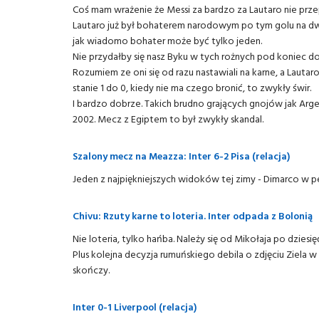
Coś mam wrażenie że Messi za bardzo za Lautaro nie przepa
Lautaro już był bohaterem narodowym po tym golu na dwa j
jak wiadomo bohater może być tylko jeden.
Nie przydałby się nasz Byku w tych rożnych pod koniec d
Rozumiem ze oni się od razu nastawiali na karne, a Lautar
stanie 1 do 0, kiedy nie ma czego bronić, to zwykły świr.
I bardzo dobrze. Takich brudno grających gnojów jak Arge
2002. Mecz z Egiptem to był zwykły skandal.
Szalony mecz na Meazza: Inter 6-2 Pisa (relacja)
Jeden z najpiękniejszych widoków tej zimy - Dimarco w 
Chivu: Rzuty karne to loteria. Inter odpada z Bolonią
Nie loteria, tylko hańba. Należy się od Mikołaja po dziesię
Plus kolejna decyzja rumuńskiego debila o zdjęciu Ziela w
skończy.
Inter 0-1 Liverpool (relacja)