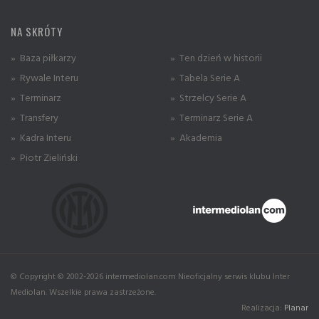
NA SKRÓTY
» Baza piłkarzy
» Ten dzień w historii
» Rywale Interu
» Tabela Serie A
» Terminarz
» Strzelcy Serie A
» Transfery
» Terminarz Serie A
» Kadra Interu
» Akademia
» Piotr Zieliński
© Copyright © 2002-2026 intermediolan.com Nieoficjalny serwis klubu Inter
Mediolan. Wszelkie prawa zastrzeżone.
Realizacja:
Planar