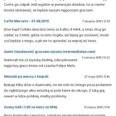
Conte go odpali. Jeśli wyjdzie w pierwszym składzie, to w ciemni
można obstawiać, że będzie naszym najgorszym graczem.
Caffe Mercato - 07.08.2019
7 sierpnia 2019 | 12:59
Inter kupił Colidio dwa lata temu za 6 albo 9 mln€, a teraz chcą go
oddać za 3 mln€, gdzie tu sens i logika. Już lepiej go zostawić, może
coś będzie z niego, a jak nie to sprzedać za więcej niż teraz.
Samir Handanović graczem sezonu intermediolan.com!
1 czerwca 2019 | 13:53
Asamoah ma za wysoką średnią, zdecydowanie
najgorszy gracz Interu od czasów Felipe Melo.
Wnioski po meczu z Empoli
27 maja 2019 | 11:45
Brakuje kilku słów o Asamoahu, on nie robi nic innego poza podaniem
do najbliższego albo wrzutką w pole karne do nikogo. Z taką grą,
nawet w lidze polskiej, miałby problemy.
Oceny GdS i CdS za mecz ze SPAL
11 marca 2019 | 11:10
Nota Asamoaha zawyżona, zagrał na swoim regularnym poziomie,