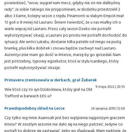
powiedzieć, "wow, wygrał nam mecz, gdyby nie on nie dalibyśmy
rady". Ja sobie takiego nie przypominam, w dodatku przestrzelił 2
albo 3 karne, kolejny sezon z rzędu. Pinamonti w słabym Empoli miał
13 goli o 8 mniej niż Lautaro. Śmiem twierdzić, że u nas miałby ich o
wiele więcej niż Lautaro. Przez cały sezon Dzeko nie potrafił
wykorzystywać okazji, a Lautaro po prostu nie potrafił dochodzić do
sytuacji. Ale wróci Lukaku, dostanie kilka patelni od niego na pustą
bramkę, plus kilka dobitek i znowu będzie zachwyt nad Lautaro.
Autentycznie mam go dość w Interze, marzę by go sprzedali. Nam
jest potrzebny, typowy egzekutor, ktoś w stylu Icardiego, który
potrafił wykorzystywać okazje.
Primavera zremisowała w derbach, grał Żuberek
9 maja 2022 | 20:55
Wie ktoś czy to syn Dzidosława, który grał na Old
Trafford w barwach ŁKS-u?
Prawdopodobny skład na Lecce
26 sierpnia 2019 | 12:08
Czy tylko wg mnie Asamoah jest bez wątpienia najgorszym graczem
Interu? W zeszłym sezonie nie dało się na niego patrzeć. Jedyne co
potrafi to dobrze się zastawiać, żeby go sfaulowali. Mam nadzieję, że