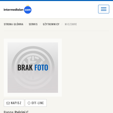
Toggle
navigat
STRONA GŁÓWNA
SERWIS
UŻYTKOWNICY
MICZEMRE
NAPISZ
OFF-LINE
Ranga:
Pulcini C