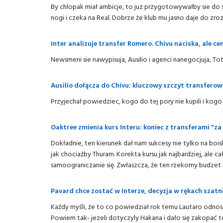
By chlopak miał ambicje, to juz przygotowywałby sie do se
nogi i czeka na Real. Dobrze że klub mu jasno daje do zr
Inter analizuje transfer Romero. Chivu naciska, ale c
Newsmeni sie nawypisuja, Ausilio i agenci nanegocjuja, T
Ausilio dołącza do Chivu: kluczowy szczyt transferow
Przyjechał powiedziec, kogo do tej pory nie kupili i kogo
Oaktree zmienia kurs Interu: koniec z transferami "z
Dokładnie, ten kierunek dał nam sukcesy nie tylko na boi
jak chociażby Thuram. Korekta kursu jak najbardziej, ale c
samoograniczanie się. Zwłaszcza, że ten rzekomy budzet 
Pavard chce zostać w Interze, decyzja w rękach szatn
Każdy myśli, że to co powiedział rok temu Lautaro odnos
Powiem tak- jezeli dotyczyly Hakana i dało się zakopać