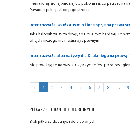
niesnaski są jak najbardziej do pokonania, co patrzac na
Pavarda i piłka jest po jego stronie.
Inter rozważa Doué za 35 mln i inne opcje na prawą st
Jak Chalobah za 35 za drogi, to Doue tym bardziej. To ws
oficjala niczego nie można byc pewnym
Inter rozważa alternatywy dla Khalailiego na prawą f
Nie powalają te nazwiska. Czy Kayode jest poza zasiegie
«
1
2
3
4
5
6
7
8
.....
9
PIŁKARZE DODANI DO ULUBIONYCH
Brak piłkarzy dodanych do ulubionych