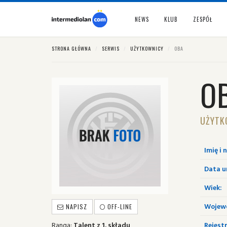
NEWS
KLUB
ZESPÓŁ
STRONA GŁÓWNA
SERWIS
UŻYTKOWNICY
OBA
O
UŻYTK
Imię i 
Data u
Wiek:
Wojew
NAPISZ
OFF-LINE
Ranga:
Talent z 1. składu
Rejestr