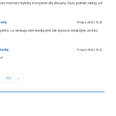
 nasze mercato byloby korzystne dla druzyny. Dużo jednak zależy od
ronę
14 lipca 2026 | 15:20
zystko, co serwuja nam media jest tak wysoce niespójne, że bez
lankę
13 lipca 2026 | 16:32
m?
303
»