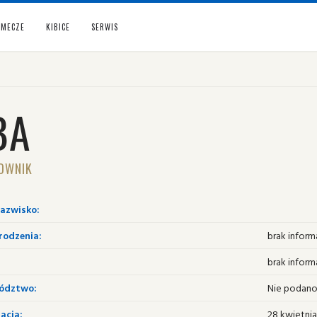
MECZE
KIBICE
SERWIS
BA
OWNIK
nazwisko:
rodzenia:
brak informa
brak informa
ództwo:
Nie podan
acja:
28 kwietnia