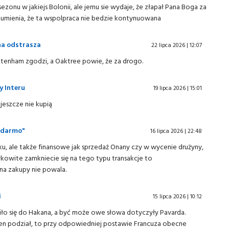
zonu w jakiejs Bolonii, ale jemu sie wydaje, że złapał Pana Boga za
ozumienia, że ta wspolpraca nie bedzie kontynuowana
ena odstrasza
22 lipca 2026 | 12:07
ottenham zgodzi, a Oaktree powie, że za drogo.
y Interu
19 lipca 2026 | 15:01
 jeszcze nie kupią
a darmo"
16 lipca 2026 | 22:48
sku, ale także finansowe jak sprzedaż Onany czy w wycenie drużyny,
ałkowite zamkniecie się na tego typu transakcje to
na zakupy nie powala.
i
15 lipca 2026 | 10:12
iło się do Hakana, a być może owe słowa dotyczyły Pavarda.
 ten podział, to przy odpowiedniej postawie Francuza obecne