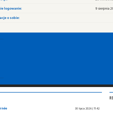
ie logowanie:
9 sierpnia 2
cje o sobie:
R
urnée
30 lipca 2026 | 11:42