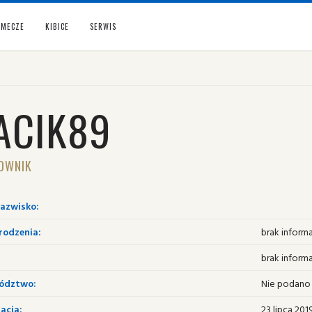
MECZE
KIBICE
SERWIS
ACIK89
OWNIK
nazwisko:
rodzenia:
brak informa
brak informa
ództwo:
Nie podano
acja:
23 lipca 201