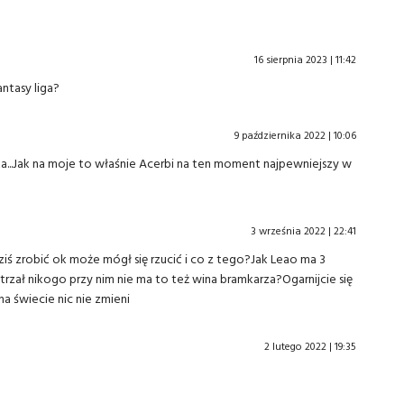
16 sierpnia 2023 | 11:42
ntasy liga?
9 października 2022 | 10:06
ka...Jak na moje to właśnie Acerbi na ten moment najpewniejszy w
3 września 2022 | 22:41
ś zrobić ok może mógł się rzucić i co z tego?Jak Leao ma 3
strzał nikogo przy nim nie ma to też wina bramkarza?Ogarnijcie się
a świecie nic nie zmieni
2 lutego 2022 | 19:35