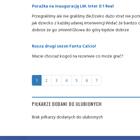
Porażka na inaugurację LM. Inter 0:1 Real
Przegraliśmy ale nie graliśmy źle.Dzeko dużo strat nie pot
jak dziecko z każdej udanej interwencji.Widać że bardzo chci
dobrze że go zmienił.Glowa do góry będzie dobrze
Rusza drugi sezon Fanta Calcio!
Macie chociaż kogoś na rezerwie co może grać?
1
2
3
4
5
6
7
PIŁKARZE DODANI DO ULUBIONYCH
Brak piłkarzy dodanych do ulubionych