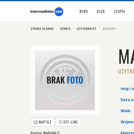
NEWS
KLUB
ZESPÓŁ
STRONA GŁÓWNA
SERWIS
UŻYTKOWNICY
MACIK89
M
UŻYTK
Imię i 
Data u
Wiek:
Wojew
NAPISZ
OFF-LINE
Ranga:
Pulcini C
Rejestr