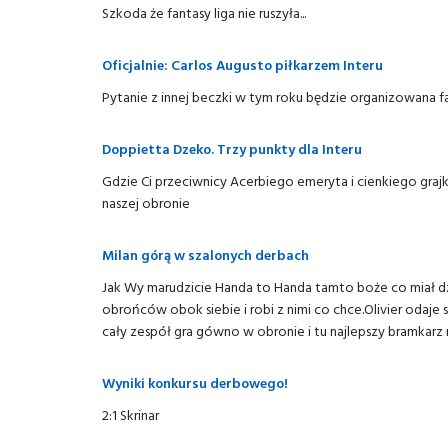
Szkoda że fantasy liga nie ruszyła...
Oficjalnie: Carlos Augusto piłkarzem Interu
Pytanie z innej beczki w tym roku będzie organizowana fa
Doppietta Dzeko. Trzy punkty dla Interu
Gdzie Ci przeciwnicy Acerbiego emeryta i cienkiego graj
naszej obronie
Milan górą w szalonych derbach
Jak Wy marudzicie Handa to Handa tamto boże co miał dzi
obrońców obok siebie i robi z nimi co chce.Olivier odaje 
cały zespół gra gówno w obronie i tu najlepszy bramkarz n
Wyniki konkursu derbowego!
2:1 Skrinar