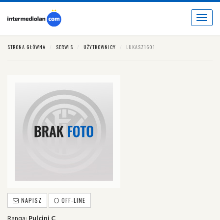
Toggle
navigat
STRONA GŁÓWNA
SERWIS
UŻYTKOWNICY
LUKASZ1601
NAPISZ
OFF-LINE
Ranga:
Pulcini C