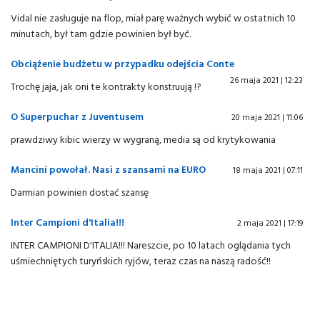
Vidal nie zasługuje na flop, miał parę ważnych wybić w ostatnich 10
minutach, był tam gdzie powinien był być.
Obciążenie budżetu w przypadku odejścia Conte
26 maja 2021 | 12:23
Trochę jaja, jak oni te kontrakty konstruują !?
O Superpuchar z Juventusem
20 maja 2021 | 11:06
prawdziwy kibic wierzy w wygraną, media są od krytykowania
Mancini powołał. Nasi z szansami na EURO
18 maja 2021 | 07:11
Darmian powinien dostać szansę
Inter Campioni d'Italia!!!
2 maja 2021 | 17:19
INTER CAMPIONI D'ITALIA!!! Nareszcie, po 10 latach oglądania tych
uśmiechniętych turyńskich ryjów, teraz czas na naszą radość!!