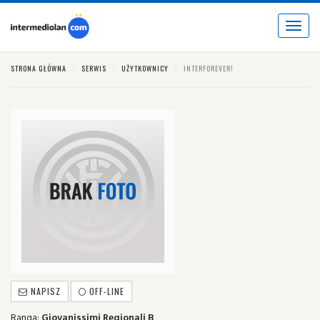
Toggle
navigat
STRONA GŁÓWNA
SERWIS
UŻYTKOWNICY
INTERFOREVER!
NAPISZ
OFF-LINE
Ranga:
Giovanissimi Regionali B