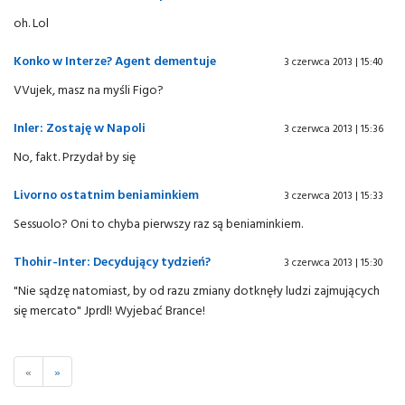
oh. Lol
Konko w Interze? Agent dementuje
3 czerwca 2013 | 15:40
VVujek, masz na myśli Figo?
Inler: Zostaję w Napoli
3 czerwca 2013 | 15:36
No, fakt. Przydał by się
Livorno ostatnim beniaminkiem
3 czerwca 2013 | 15:33
Sessuolo? Oni to chyba pierwszy raz są beniaminkiem.
Thohir-Inter: Decydujący tydzień?
3 czerwca 2013 | 15:30
"Nie sądzę natomiast, by od razu zmiany dotknęły ludzi zajmujących
się mercato" Jprdl! Wyjebać Brance!
«
»