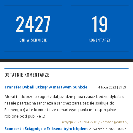
2427
19
DNI W SERWISIE
KOMENTARZY
OSTATNIE KOMENTARZE
Transfer Dybali utknął w martwym punkcie
4 lipca 2022 | 21:59
Moratta dobrze to ugrał vidal juz idzie papa i zaraz bedzie dybala u
nas nie patrzac na sancheza a sanchez zaraz tez sie spakuje do
Flamengo :) a te komentarze o martwym punkcie to specjalnie
robione pod publike :D
(edycja 2022.07.04 22:01 / kamadd@onet.pl)
Sconcerti: Ściągnięcie Eriksena było błędem
23 września 2020 | 00:07