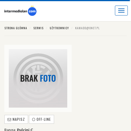
Toggl
naviga
STRONA GŁÓWNA
SERWIS
UŻYTKOWNICY
KAMADD@ONET.PL
NAPISZ
OFF-LINE
Ranga:
Pulcini C