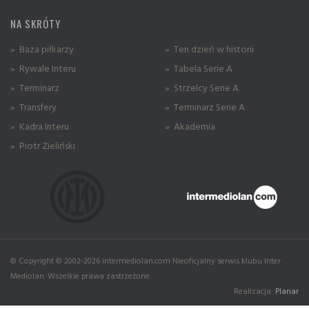
NA SKRÓTY
» Baza piłkarzy
» Ten dzień w historii
» Rywale Interu
» Tabela Serie A
» Terminarz
» Strzelcy Serie A
» Transfery
» Terminarz Serie A
» Kadra Interu
» Akademia
» Piotr Zieliński
© Copyright © 2002-2026 intermediolan.com Nieoficjalny serwis klubu Inter
Mediolan. Wszelkie prawa zastrzeżone.
Realizacja:
Planar