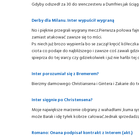
Gdyby odszedł za 30 do srenczesteru a Dumfries jak ściąg
Derby dla Milanu. Inter wypuścił wygraną
No i pięknie przegrali wygrany mecz.Pierwsza połowa fajn
zamiast atakować zawsze się to mści.
Ps: niech już brozo wypierr.la bo se zaczął kręcić kółecz
ciota co podaje do najbliższego i zawsze coś zawali gdz
spieprza do tej srarcy czy gdziekolwiek i już nie hańbi tej c
Inter porozumiał się z Bremerem?
Bierzmy darmowego Christiansena i Gintera i Zakarie do te
Inter sięgnie po Christensena?
Moje największe marzenie obgrany z wahadłami ,kuma syst
może Barak i idę tyłek kobrze całować.Jednak sprzedadzą
Romano: Onana podpisał kontrakt z Interem (akt.)