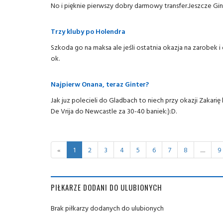
No i pięknie pierwszy dobry darmowy transfer.Jeszcze Ginte
Trzy kluby po Holendra
Szkoda go na maksa ale jeśli ostatnia okazja na zarobek i 
ok.
Najpierw Onana, teraz Ginter?
Jak juz polecieli do Gladbach to niech przy okazji Zakari
De Vrija do Newcastle za 30-40 baniek:):D.
«
1
2
3
4
5
6
7
8
.....
9
PIŁKARZE DODANI DO ULUBIONYCH
Brak piłkarzy dodanych do ulubionych