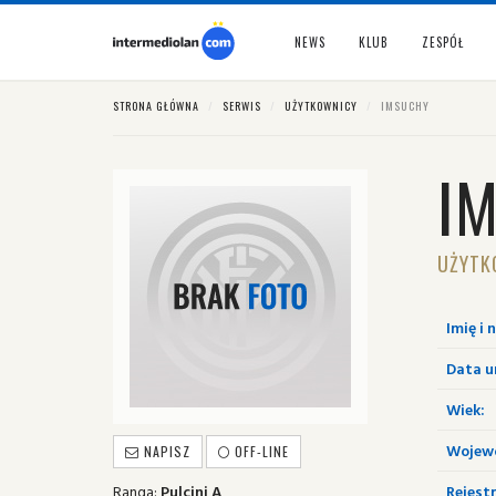
NEWS
KLUB
ZESPÓŁ
STRONA GŁÓWNA
SERWIS
UŻYTKOWNICY
IMSUCHY
I
UŻYTK
Imię i 
Data u
Wiek:
Wojew
NAPISZ
OFF-LINE
Ranga:
Pulcini A
Rejestr