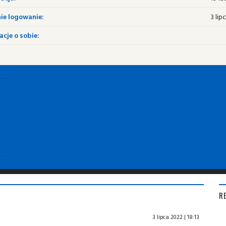
ie logowanie:
3 lip
cje o sobie:
R
3 lipca 2022 | 18:13