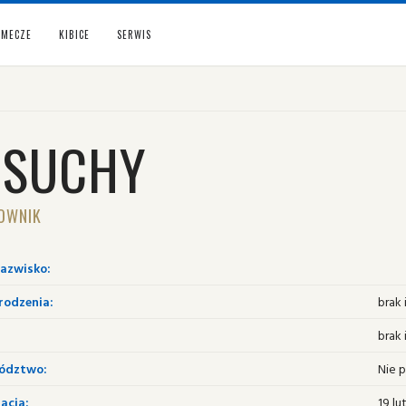
MECZE
KIBICE
SERWIS
MSUCHY
OWNIK
nazwisko:
rodzenia:
brak 
brak 
ództwo:
Nie 
acja:
19 lu