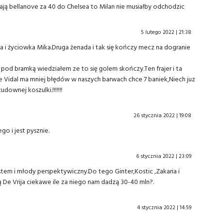
ają bellanove za 40 do Chelsea to Milan nie musiałby odchodzic
5 lutego 2022 | 21:38
a i życiowka Mika.Druga żenada i tak się kończy mecz na dogranie
ka pod bramką wiedziałem ze to się golem skończy.Ten frajer i ta
ie Vidal ma mniej błędów w naszych barwach chce 7 baniek,Niech juz
udownej koszulki.!!!!!!!
26 stycznia 2022 | 19:08
go i jest pysznie.
6 stycznia 2022 | 23:09
em i młody perspektywiczny.Do tego Ginter,Kostic ,Zakaria i
 De Vrija ciekawe ile za niego nam dadzą 30-40 mln?.
4 stycznia 2022 | 14:59