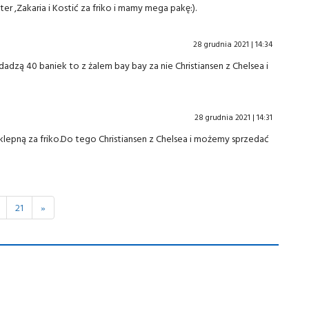
r ,Zakaria i Kostić za friko i mamy mega pakę:).
28 grudnia 2021 | 14:34
dadzą 40 baniek to z żalem bay bay za nie Christiansen z Chelsea i
28 grudnia 2021 | 14:31
ę klepną za friko.Do tego Christiansen z Chelsea i możemy sprzedać
21
»