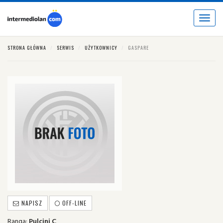
Toggle
navigat
STRONA GŁÓWNA
SERWIS
UŻYTKOWNICY
GASPARE
NAPISZ
OFF-LINE
Ranga:
Pulcini C