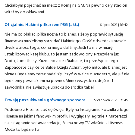
Chciałbym pojechać na mecz z Romą na GM. Na pewno cały stadion
witał by go oklaskami
Oficjalnie: Hakimi piłkarzem PSG (akt.)
6 lipca 2021 | 18:42
Nie ma co płakać, piłka nożna to biznes, a żeby poprawić sytuację
finansową musieliśmy sprzedać Hakimiego. Gość odszedł za prawie
dwukrotność tego, co na niego daliśmy. Jeśli to ma w miarę
ustabilizować kasę klubu, to jestem zadowolony. Przeżyłem już
Dodo, Jomathany, Kuzmanovicie i Biabiane, to przeżyje innego
Zappacoste czy Keite Balde. Dzięki Achraf, było miło, ale biznes jest
biznes. Będziemy teraz nadal się liczyć w walce o scudetto, ale już nie
będziemy pewniakami na pewno. Mimo wszystko odejście 1
zawodnika, nie zwiastuje upadku do środka tabeli
Trwają poszukiwania głównego sponsora
27 czerwca 2021 | 21:45
Podobno z Hisense coś się święci. Były na Instagramie koszulki z logo
Hisense na jakimś fanowskim profilu i wyglądały legitnie + Materazzi
na Instagramie wstawiał relacje, że ma nowy TV właśnie z Hisense.
Może to będzie to