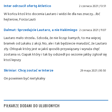
Inter odrzucił ofertę Atletico
2 czerwca 2021 | 13:51
W końcu ktoś kto docenia Lautaro i widzi ile dla nas znaczy... Jbć
hejterow, Forza Lauti
Dalmat: Sprzedajcie Lautaro, a nie Hakimiego
2 czerwca 2021 | 11:07
Lautaro mało strzela... Szkoda, że nie licząc karnych, to ma więcej
bramek od Lukaku z akcji. No, ale i tak będziecie marudzić, że Lautaro
zły. Chłopak który jest w jakiś sposób przywiązany i wyraża chęć
zostania vs. Ciapak który i tak by odszedł po sezonie jakby zgłosił się
ktoś lepszy
Skriniar: Chcę zostać w Interze
29 maja 2021 | 00:50
On powinien być nietykalny
PIŁKARZE DODANI DO ULUBIONYCH