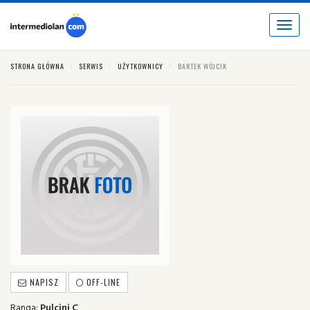
Toggle
navigat
STRONA GŁÓWNA
SERWIS
UŻYTKOWNICY
BARTEK WÓJCIK
NAPISZ
OFF-LINE
Ranga:
Pulcini C