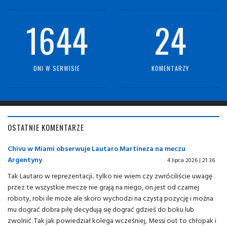
1644
24
DNI W SERWISIE
KOMENTARZY
OSTATNIE KOMENTARZE
Chivu w Miami obserwuje Lautaro Martineza na meczu
Argentyny
4 lipca 2026 | 21:36
Tak Lautaro w reprezentacji.. tylko nie wiem czy zwróciliście uwagę
przez te wszystkie mecze nie grają na niego, on jest od czarnej
roboty, robi ile może ale skoro wychodzi na czystą pozycję i można
mu dograć dobra piłę decydują się dograć gdzieś do boku lub
zwolnić. Tak jak powiedział kolega wcześniej, Messi out to chłopak i