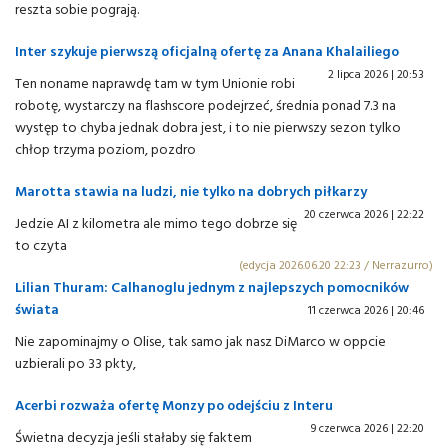
reszta sobie pograją.
Inter szykuje pierwszą oficjalną ofertę za Anana Khalailiego
2 lipca 2026 | 20:53
Ten noname naprawdę tam w tym Unionie robi
robotę, wystarczy na flashscore podejrzeć, średnia ponad 7.3 na
występ to chyba jednak dobra jest, i to nie pierwszy sezon tylko
chłop trzyma poziom, pozdro
Marotta stawia na ludzi, nie tylko na dobrych piłkarzy
20 czerwca 2026 | 22:22
Jedzie AI z kilometra ale mimo tego dobrze się
to czyta
(edycja 2026.06.20 22:23 / Nerrazurro)
Lilian Thuram: Calhanoglu jednym z najlepszych pomocników
świata
11 czerwca 2026 | 20:46
Nie zapominajmy o Olise, tak samo jak nasz DiMarco w oppcie
uzbierali po 33 pkty,
Acerbi rozważa ofertę Monzy po odejściu z Interu
9 czerwca 2026 | 22:20
Świetna decyzja jeśli stałaby się faktem