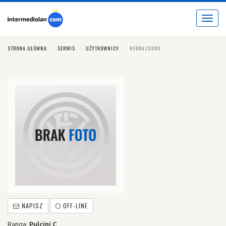
Toggle
navigat
STRONA GŁÓWNA
SERWIS
UŻYTKOWNICY
NERRAZURRO
NAPISZ
OFF-LINE
Ranga:
Pulcini C