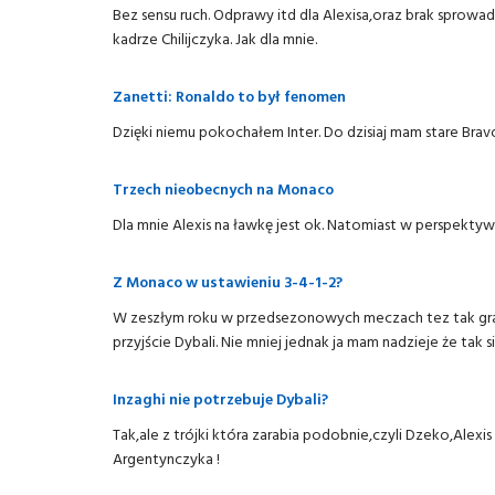
Bez sensu ruch. Odprawy itd dla Alexisa,oraz brak sprow
kadrze Chilijczyka. Jak dla mnie.
Zanetti: Ronaldo to był fenomen
Dzięki niemu pokochałem Inter. Do dzisiaj mam stare Brav
Trzech nieobecnych na Monaco
Dla mnie Alexis na ławkę jest ok. Natomiast w perspekt
Z Monaco w ustawieniu 3-4-1-2?
W zeszłym roku w przedsezonowych meczach tez tak grali
przyjście Dybali. Nie mniej jednak ja mam nadzieje że tak si
Inzaghi nie potrzebuje Dybali?
Tak,ale z trójki która zarabia podobnie,czyli Dzeko,Ale
Argentynczyka !