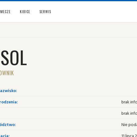
MECZE
KIBICE
SERWIS
ESOL
OWNIK
nazwisko:
rodzenia:
brak inf
brak inf
ództwo:
Nie pod
acja:
11 lipca 