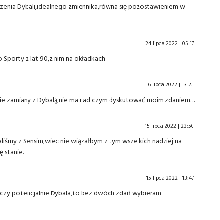
adzenia Dybali,idealnego zmiennika,równa się pozostawieniem w
24 lipca 2022 | 05:17
o Sporty z lat 90,z nim na okładkach
16 lipca 2022 | 13:25
ywie zamiany z Dybalą,nie ma nad czym dyskutować moim zdaniem…
15 lipca 2022 | 23:50
śmy z Sensim,wiec nie wiązałbym z tym wszelkich nadziej na
ę stanie.
15 lipca 2022 | 13:47
xis czy potencjalnie Dybala,to bez dwóch zdań wybieram