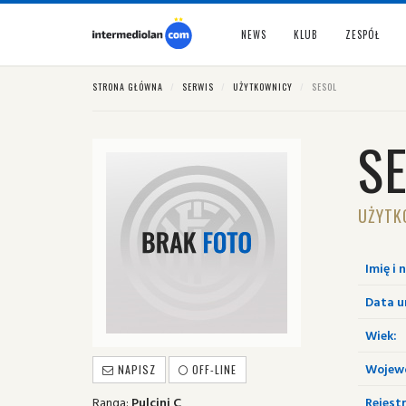
NEWS
KLUB
ZESPÓŁ
STRONA GŁÓWNA
SERWIS
UŻYTKOWNICY
SESOL
S
UŻYTK
Imię i 
Data u
Wiek:
Wojew
NAPISZ
OFF-LINE
Ranga:
Pulcini C
Rejestr