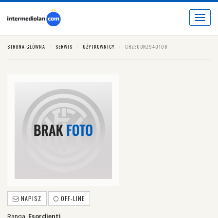
Toggle
navigat
STRONA GŁÓWNA
SERWIS
UŻYTKOWNICY
GRZEGORZ940106
NAPISZ
OFF-LINE
Ranga:
Esordienti