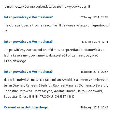
ja nie meczyków nie oglondasz to sie nie wypowiadaj !!!!
Inter powalczy o Vermaelena?
17 lutego 2014 | 12:58
nie obrazaj goscia troche szacunku !!!!! Ja wieze w jego umiejentnosci
!!!!
Inter powalczy o Vermaelena?
17 lutego 2014 | 12:14
ale powinismy zaczac od bramki mozna sprzedac Handanovicia za
ładna kase a my powinismy wykorzystać to i za free pozyskać
Ł.Fabiańskiego
Inter powalczy o Vermaelena?
16 lutego 2014 | 22:57
dukacik: mówisz i masz :D : Maximilian Arnold , Calumem Chambersem ,
Julian Draxler , Raheem Sterling , Raphaël Varane , Domenico Berardi ,
Sebastian Mrowca , Max Meyer , Adama Traoré , Jairo Riedewald ,
Sebastián Driussi !!!!!!!!!!!!! TROCHU ICH JEST !!!!! :D
Komentarze dot. Icardiego
16 lutego 2014 | 20:47