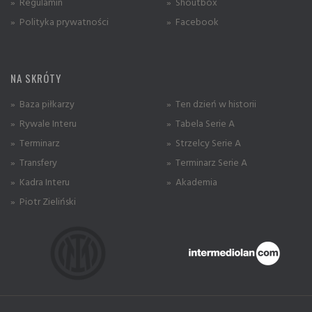
» Regulamin
» Shoutbox
» Polityka prywatności
» Facebook
NA SKRÓTY
» Baza piłkarzy
» Ten dzień w historii
» Rywale Interu
» Tabela Serie A
» Terminarz
» Strzelcy Serie A
» Transfery
» Terminarz Serie A
» Kadra Interu
» Akademia
» Piotr Zieliński