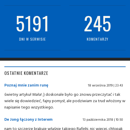
5191
245
DNI W SERWISIE
KOMENTARZY
OSTATNIE KOMENTARZE
Poznaj mnie zanim runę
18 września 2019 | 23:43
świetny artykuł Mała! ;) doskonale było go znowu przeczytać i tak
wiele się dowiedzieć, fajny pomysł, ale podziwiam za trud włożony w
napisanie tego wszystkiego.
De Jong łączony z Interem
13 października 2018 | 10:50
nam to szczerze brakuje właśnie takiego Rafinhi, nic więcej. chłopak