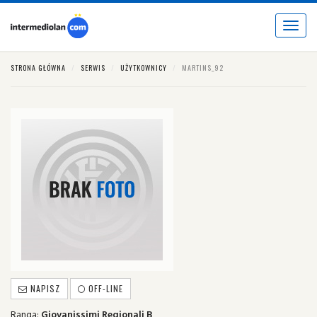
Toggle
navigat
STRONA GŁÓWNA
SERWIS
UŻYTKOWNICY
MARTINS_92
NAPISZ
OFF-LINE
Ranga:
Giovanissimi Regionali B