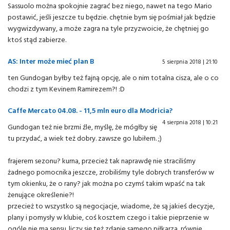
Sassuolo można spokojnie zagrać bez niego, nawet na tego Mario
postawić, jeśli jeszcze tu będzie. chętnie bym się pośmiał jak będzie
wygwizdywany, a może zagra na tyle przyzwoicie, że chętniej go
ktoś stąd zabierze.
AS: Inter może mieć plan B
5 sierpnia 2018 | 21:10
ten Gundogan byłby też fajną opcję, ale o nim totalna cisza, ale o co
chodzi z tym Kevinem Ramirezem?! :D
Caffe Mercato 04.08. - 11,5 mln euro dla Modricia?
4 sierpnia 2018 | 10:21
Gundogan też nie brzmi źle, myślę, że mógłby się
tu przydać, a wiek też dobry. zawsze go lubiłem. ;)
frajerem sezonu? kurna, przecież tak naprawdę nie straciliśmy
żadnego pomocnika jeszcze, zrobiliśmy tyle dobrych transferów w
tym okienku, że o rany? jak można po czymś takim wpaść na tak
żenujące określenie?!
przecież to wszystko są negocjacje, wiadome, że są jakieś decyzje,
plany i pomysły w klubie, coś kosztem czego i takie pieprzenie w
ogóle nie ma sensu. liczy się też zdanie samego piłkarza, równie