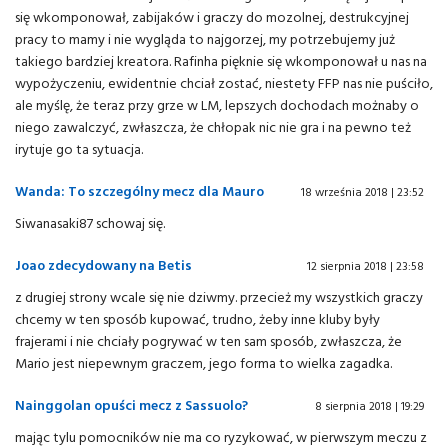
się wkomponował, zabijaków i graczy do mozolnej, destrukcyjnej
pracy to mamy i nie wygląda to najgorzej, my potrzebujemy już
takiego bardziej kreatora. Rafinha pięknie się wkomponował u nas na
wypożyczeniu, ewidentnie chciał zostać, niestety FFP nas nie puściło,
ale myślę, że teraz przy grze w LM, lepszych dochodach możnaby o
niego zawalczyć, zwłaszcza, że chłopak nic nie gra i na pewno też
irytuje go ta sytuacja.
Wanda: To szczególny mecz dla Mauro
18 września 2018 | 23:52
Siwanasaki87 schowaj się.
Joao zdecydowany na Betis
12 sierpnia 2018 | 23:58
z drugiej strony wcale się nie dziwmy. przecież my wszystkich graczy
chcemy w ten sposób kupować, trudno, żeby inne kluby były
frajerami i nie chciały pogrywać w ten sam sposób, zwłaszcza, że
Mario jest niepewnym graczem, jego forma to wielka zagadka.
Nainggolan opuści mecz z Sassuolo?
8 sierpnia 2018 | 19:29
mając tylu pomocników nie ma co ryzykować, w pierwszym meczu z