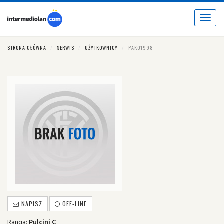
Toggle
navigat
STRONA GŁÓWNA
SERWIS
UŻYTKOWNICY
PAKO1998
NAPISZ
OFF-LINE
Ranga:
Pulcini C