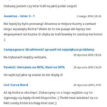
Ciekawy jestem czy Inter trafi na jakiś polski zespół
Juventus - Inter 3 - 1
2 lutego 2014 | 20:26
Nie lepiej by było przesunąć Alvareza w miejsce Kuzmy a zamiast
niego wysunięty Botta? Wiem że to nie pasuje ale lepszy ten
eksperyment niż Kuzma :D chyba że trafi bramkę to zwrócę mu honor
:)
Campagnaro: Ibrahimović sprawił mi największe problemy
29 stycznia 2014 | 19:28
Na trybunach między widzami..
Paventi: Hernanes na 80%, Nani na 90%
29 stycznia 2014 | 16:24
On wyliczył jakie są szanse że nie dojdą :D
List Curva Nord
20 stycznia 2014 | 21:07
Aż się łezka w oku kręci.. Zobaczymy co z tego wyjdzie czy to
zignorują czy będą chcieli kłopotów ; ) Thohir musi wiedzieć na co
NAS osoby które kochają Inter stać ;)