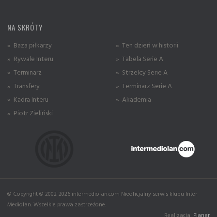
NA SKRÓTY
» Baza piłkarzy
» Ten dzień w historii
» Rywale Interu
» Tabela Serie A
» Terminarz
» Strzelcy Serie A
» Transfery
» Terminarz Serie A
» Kadra Interu
» Akademia
» Piotr Zieliński
© Copyright © 2002-2026 intermediolan.com Nieoficjalny serwis klubu Inter
Mediolan. Wszelkie prawa zastrzeżone.
Realizacja:
Planar