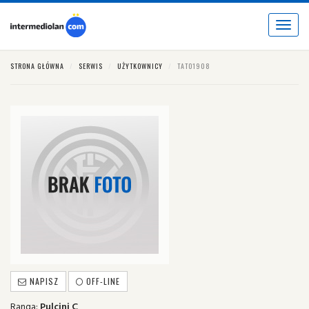
Toggle
navigat
STRONA GŁÓWNA
SERWIS
UŻYTKOWNICY
TATO1908
NAPISZ
OFF-LINE
Ranga:
Pulcini C