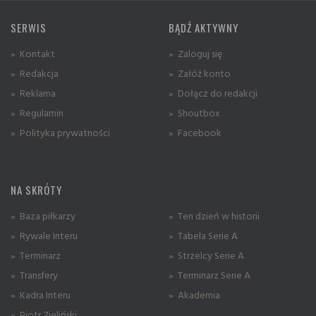
SERWIS
BĄDŹ AKTYWNY
» Kontakt
» Zaloguj się
» Redakcja
» Załóż konto
» Reklama
» Dołącz do redakcji
» Regulamin
» Shoutbox
» Polityka prywatności
» Facebook
NA SKRÓTY
» Baza piłkarzy
» Ten dzień w historii
» Rywale Interu
» Tabela Serie A
» Terminarz
» Strzelcy Serie A
» Transfery
» Terminarz Serie A
» Kadra Interu
» Akademia
» Piotr Zieliński