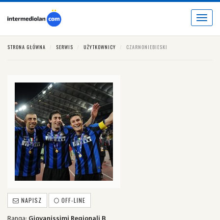
Toggle
navigat
STRONA GŁÓWNA
SERWIS
UŻYTKOWNICY
CZARNONIEBIESKI
NAPISZ
OFF-LINE
Ranga:
Giovanissimi Regionali B