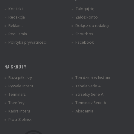
» Kontakt
» Zaloguj się
» Redakcja
» Załóż konto
» Reklama
» Dołącz do redakcji
» Regulamin
» Shoutbox
» Polityka prywatności
» Facebook
NA SKRÓTY
» Baza piłkarzy
» Ten dzień w historii
» Rywale Interu
» Tabela Serie A
» Terminarz
» Strzelcy Serie A
» Transfery
» Terminarz Serie A
» Kadra Interu
» Akademia
» Piotr Zieliński