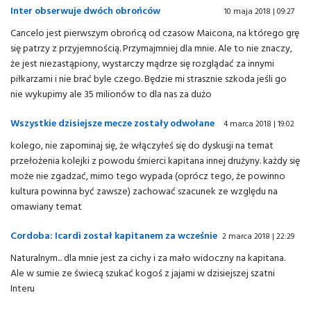
Inter obserwuje dwóch obrońców
10 maja 2018 | 09:27
Cancelo jest pierwszym obrońcą od czasow Maicona, na którego grę
się patrzy z przyjemnością. Przymajmniej dla mnie. Ale to nie znaczy,
że jest niezastąpiony, wystarczy mądrze się rozglądać za innymi
piłkarzami i nie brać byle czego. Będzie mi strasznie szkoda jeśli go
nie wykupimy ale 35 milionów to dla nas za dużo
Wszystkie dzisiejsze mecze zostały odwołane
4 marca 2018 | 19:02
kolego, nie zapominaj się, że włączyłeś się do dyskusji na temat
przełożenia kolejki z powodu śmierci kapitana innej drużyny. każdy się
może nie zgadzać, mimo tego wypada (oprócz tego, że powinno
kultura powinna być zawsze) zachować szacunek ze względu na
omawiany temat
Cordoba: Icardi został kapitanem za wcześnie
2 marca 2018 | 22:29
Naturalnym... dla mnie jest za cichy i za mało widoczny na kapitana.
Ale w sumie ze świecą szukać kogoś z jajami w dzisiejszej szatni
Interu