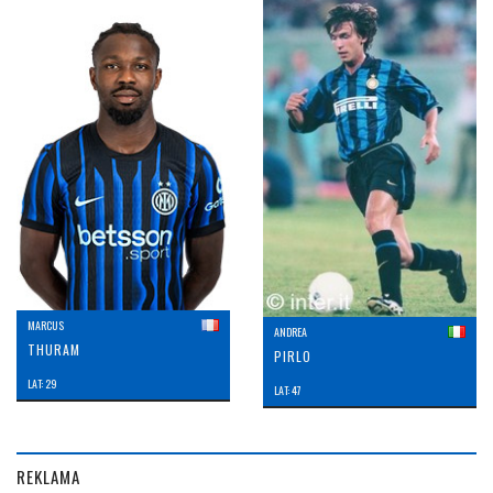
MARCUS
ANDREA
THURAM
PIRLO
LAT: 29
LAT: 47
REKLAMA