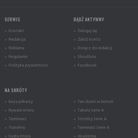
SERWIS
BĄDŹ AKTYWNY
» Kontakt
» Zaloguj się
» Redakcja
» Załóż konto
» Reklama
» Dołącz do redakcji
» Regulamin
» Shoutbox
» Polityka prywatności
» Facebook
NA SKRÓTY
» Baza piłkarzy
» Ten dzień w historii
» Rywale Interu
» Tabela Serie A
» Terminarz
» Strzelcy Serie A
» Transfery
» Terminarz Serie A
» Kadra Interu
» Akademia