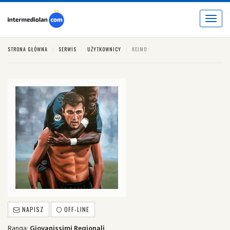
Toggle
navigat
STRONA GŁÓWNA
SERWIS
UŻYTKOWNICY
KEJMO
NAPISZ
OFF-LINE
Ranga:
Giovanissimi Regionali