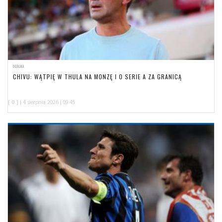
OGÓLNA
CHIVU: WĄTPIĘ W THULA NA MONZĘ I O SERIE A ZA GRANICĄ
[
0
] | 4 sierpnia 2026 | 09:45