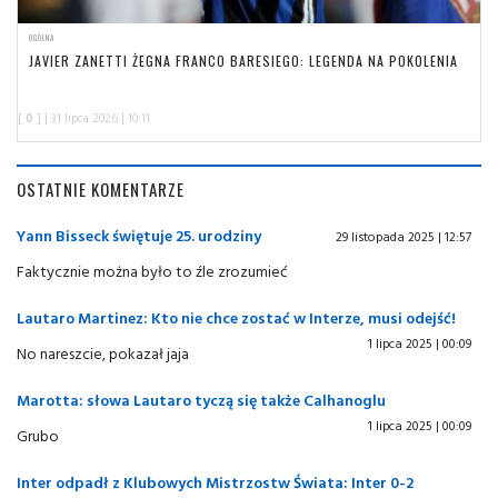
OGÓLNA
JAVIER ZANETTI ŻEGNA FRANCO BARESIEGO: LEGENDA NA POKOLENIA
[
0
] | 31 lipca 2026 | 10:11
OSTATNIE KOMENTARZE
Yann Bisseck świętuje 25. urodziny
29 listopada 2025 | 12:57
Faktycznie można było to źle zrozumieć
Lautaro Martinez: Kto nie chce zostać w Interze, musi odejść!
1 lipca 2025 | 00:09
No nareszcie, pokazał jaja
Marotta: słowa Lautaro tyczą się także Calhanoglu
1 lipca 2025 | 00:09
Grubo
Inter odpadł z Klubowych Mistrzostw Świata: Inter 0-2