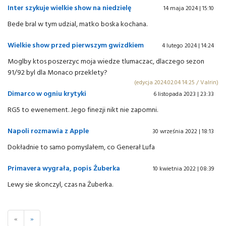
Inter szykuje wielkie show na niedzielę
14 maja 2024 | 15:10
Bede bral w tym udzial, matko boska kochana.
Wielkie show przed pierwszym gwizdkiem
4 lutego 2024 | 14:24
Moglby ktos poszerzyc moja wiedze tlumaczac, dlaczego sezon
91/92 byl dla Monaco przeklety?
(edycja 2024.02.04 14:25 / Valrin)
Dimarco w ogniu krytyki
6 listopada 2023 | 23:33
RG5 to ewenement. Jego finezji nikt nie zapomni.
Napoli rozmawia z Apple
30 września 2022 | 18:13
Dokładnie to samo pomyslałem, co Generał Lufa
Primavera wygrała, popis Żuberka
10 kwietnia 2022 | 08:39
Lewy sie skonczyl, czas na Żuberka.
«
»