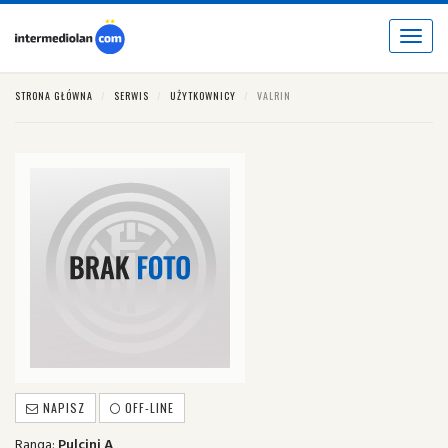
Toggle
navigat
STRONA GŁÓWNA
SERWIS
UŻYTKOWNICY
VALRIN
NAPISZ
OFF-LINE
Ranga:
Pulcini A