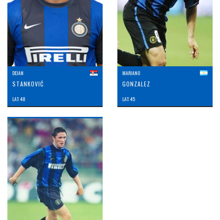
DEJAN
MARIANO
STANKOVIĆ
GONZALEZ
LAT: 48
LAT: 45