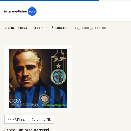
STRONA GŁÓWNA
SERWIS
UŻYTKOWNICY
ER_GRANDE_NERAZZURRI
NAPISZ
OFF-LINE
Ranga:
Juniores Berretti