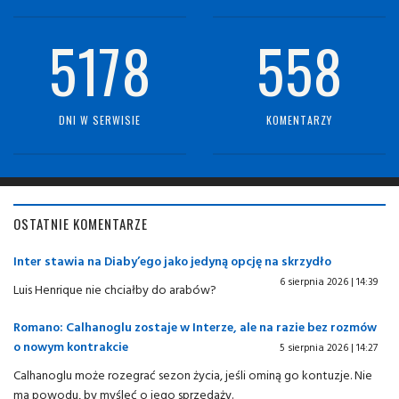
5178
558
DNI W SERWISIE
KOMENTARZY
OSTATNIE KOMENTARZE
Inter stawia na Diaby’ego jako jedyną opcję na skrzydło
6 sierpnia 2026 | 14:39
Luis Henrique nie chciałby do arabów?
Romano: Calhanoglu zostaje w Interze, ale na razie bez rozmów
o nowym kontrakcie
5 sierpnia 2026 | 14:27
Calhanoglu może rozegrać sezon życia, jeśli ominą go kontuzje. Nie
ma powodu, by myśleć o jego sprzedaży.