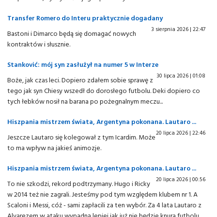
Transfer Romero do Interu praktycznie dogadany
3 sierpnia 2026 | 22:47
Bastoni i Dimarco będą się domagać nowych
kontraktów i słusznie.
Stanković: mój syn zasłużył na numer 5 w Interze
30 lipca 2026 | 01:08
Boże, jak czas leci. Dopiero zdałem sobie sprawę z
tego jak syn Chiesy wszedł do dorosłego futbolu. Deki dopiero co
tych łebków nosił na barana po pożegnalnym meczu...
Hiszpania mistrzem świata, Argentyna pokonana. Lautaro ...
20 lipca 2026 | 22:46
Jeszcze Lautaro się kolegował z tym Icardim. Może
to ma wpływ na jakieś animozje.
Hiszpania mistrzem świata, Argentyna pokonana. Lautaro ...
20 lipca 2026 | 00:56
To nie szkodzi, rekord podtrzymany. Hugo i Ricky
w 2014 też nie zagrali. Jesteśmy pod tym względem klubem nr 1. A
Scaloni i Messi, cóż - sami zapłacili za ten wybór. Za 4 lata Lautaro z
Alvarezem w ataku wypadną lepiej jak już nie będzie knura futbolu.