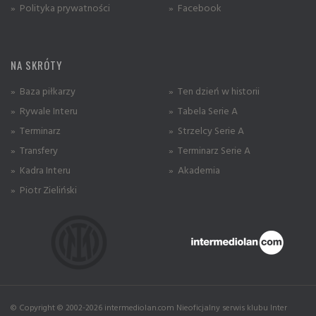
» Polityka prywatności
» Facebook
NA SKRÓTY
» Baza piłkarzy
» Ten dzień w historii
» Rywale Interu
» Tabela Serie A
» Terminarz
» Strzelcy Serie A
» Transfery
» Terminarz Serie A
» Kadra Interu
» Akademia
» Piotr Zieliński
© Copyright © 2002-2026 intermediolan.com Nieoficjalny serwis klubu Inter