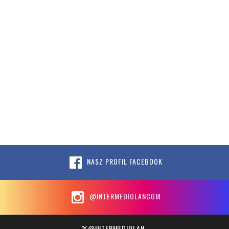
NASZ PROFIL FACEBOOK
@INTERMEDIOLANCOM
@INTERMEDIOLAN_