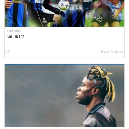
PUBLICYSTYKA
MÓJ INTER
[22]
Błażej Małolepszy