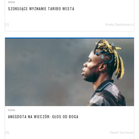
OGÓLNA
SZOKUJĄCE WYZNANIE TARIBO WESTA
[3]
Aneta Dorotkiewicz
OGÓLNA
ANEGDOTA NA WIECZÓR: GŁOS OD BOGA
[4]
Paweł Świnarski