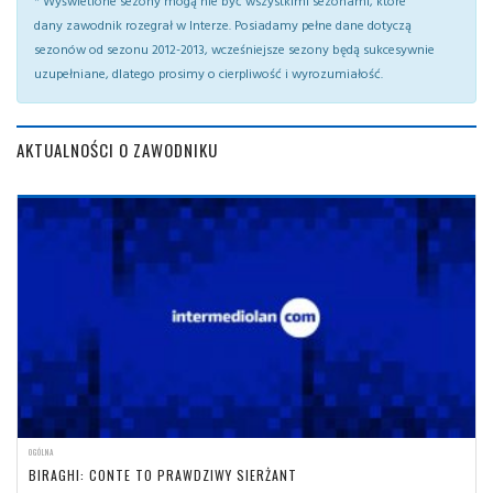
* Wyświetlone sezony mogą nie być wszystkimi sezonami, które
dany zawodnik rozegrał w Interze. Posiadamy pełne dane dotyczą
sezonów od sezonu 2012-2013, wcześniejsze sezony będą sukcesywnie
uzupełniane, dlatego prosimy o cierpliwość i wyrozumiałość.
AKTUALNOŚCI O ZAWODNIKU
OGÓLNA
BIRAGHI: CONTE TO PRAWDZIWY SIERŻANT