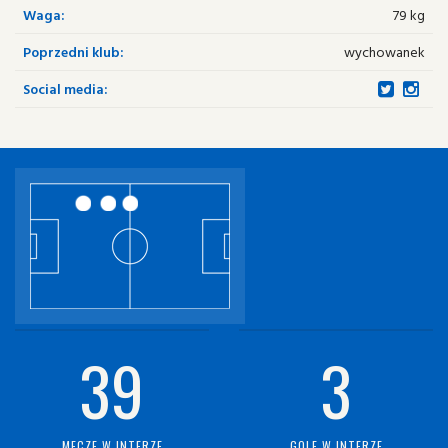
Waga:
79 kg
Poprzedni klub:
wychowanek
Social media:
39
3
MECZE W INTERZE
GOLE W INTERZE