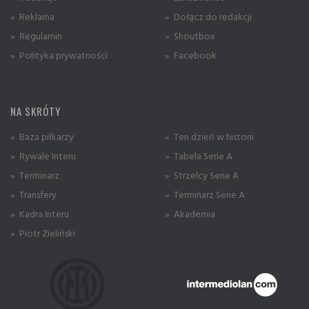
» Reklama
» Dołącz do redakcji
» Regulamin
» Shoutbox
» Polityka prywatności
» Facebook
NA SKRÓTY
» Baza piłkarzy
» Ten dzień w historii
» Rywale Interu
» Tabela Serie A
» Terminarz
» Strzelcy Serie A
» Transfery
» Terminarz Serie A
» Kadra Interu
» Akademia
» Piotr Zieliński