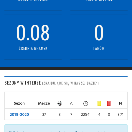
0.08
0
ŚREDNIA BRAMEK
FANÓW
SEZONY W INTERZE
(ZNAJDUJĄCE SIĘ W NASZEJ BAZIE*)
Sezon
Mecze
N
2019-2020
37
3
7
2254'
4
0
3.71