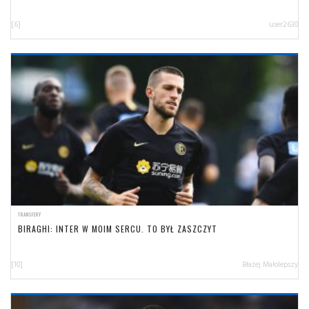
[6]
user2630
TRANSFERY
BIRAGHI: INTER W MOIM SERCU. TO BYŁ ZASZCZYT
[10]
Błażej Małolepszy