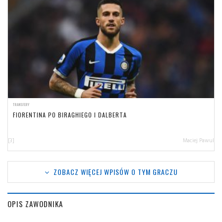
TRANSFERY
FIORENTINA PO BIRAGHIEGO I DALBERTA
[3]
Maciej Pawul
ZOBACZ WIĘCEJ WPISÓW O TYM GRACZU
OPIS ZAWODNIKA