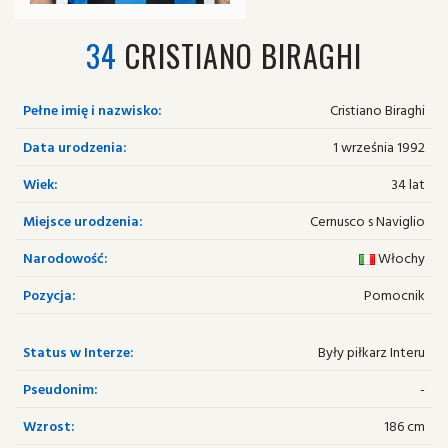
34
CRISTIANO BIRAGHI
Pełne imię i nazwisko:
Cristiano Biraghi
Data urodzenia:
1 września 1992
Wiek:
34 lat
Miejsce urodzenia:
Cernusco s Naviglio
Narodowość:
Włochy
Pozycja:
Pomocnik
Status w Interze:
Były piłkarz Interu
Pseudonim:
-
Wzrost:
186 cm