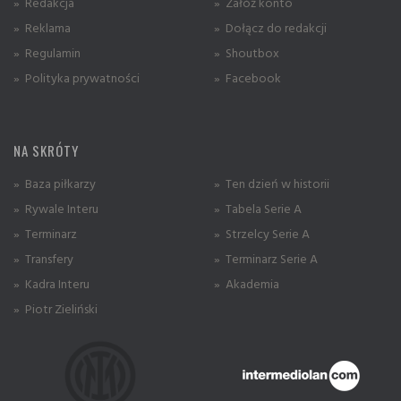
» Redakcja
» Załóż konto
» Reklama
» Dołącz do redakcji
» Regulamin
» Shoutbox
» Polityka prywatności
» Facebook
NA SKRÓTY
» Baza piłkarzy
» Ten dzień w historii
» Rywale Interu
» Tabela Serie A
» Terminarz
» Strzelcy Serie A
» Transfery
» Terminarz Serie A
» Kadra Interu
» Akademia
» Piotr Zieliński