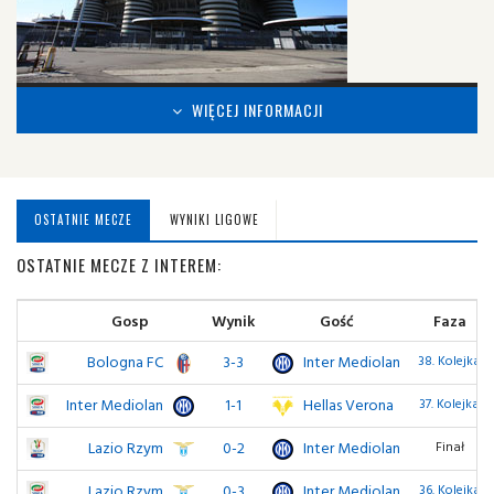
WIĘCEJ INFORMACJI
OSTATNIE MECZE
WYNIKI LIGOWE
OSTATNIE MECZE Z INTEREM:
Gosp
Wynik
Gość
Faza
Bologna FC
3-3
Inter Mediolan
38. Kolejka
Inter Mediolan
1-1
Hellas Verona
37. Kolejka
Lazio Rzym
0-2
Inter Mediolan
Finał
Lazio Rzym
0-3
Inter Mediolan
36. Kolejka