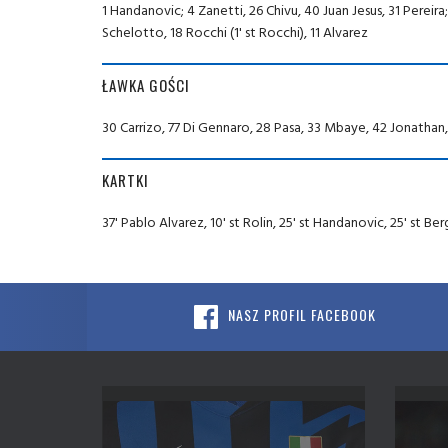
1 Handanovic; 4 Zanetti, 26 Chivu, 40 Juan Jesus, 31 Pereira
Schelotto, 18 Rocchi (1' st Rocchi), 11 Alvarez
ŁAWKA GOŚCI
30 Carrizo, 77 Di Gennaro, 28 Pasa, 33 Mbaye, 42 Jonathan,
KARTKI
37' Pablo Alvarez, 10' st Rolin, 25' st Handanovic, 25' st Ber
NASZ PROFIL FACEBOOK