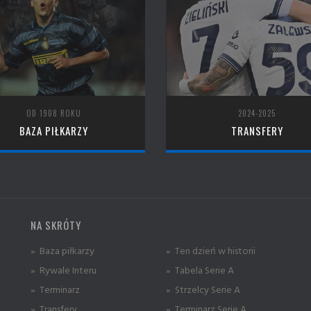
OD 1908 ROKU
2024-2025
BAZA PIŁKARZY
TRANSFERY
NA SKRÓTY
» Baza piłkarzy
» Ten dzień w historii
» Rywale Interu
» Tabela Serie A
» Terminarz
» Strzelcy Serie A
» Transfery
» Terminarz Serie A