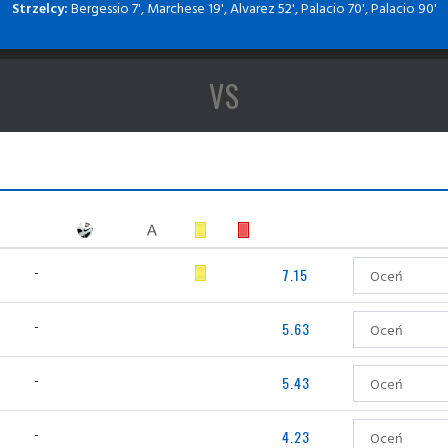
Strzelcy:
Bergessio 7', Marchese 19', Alvarez 52', Palacio 70', Palacio 90'
VS
-
7.15
-
5.63
-
5.43
-
4.23