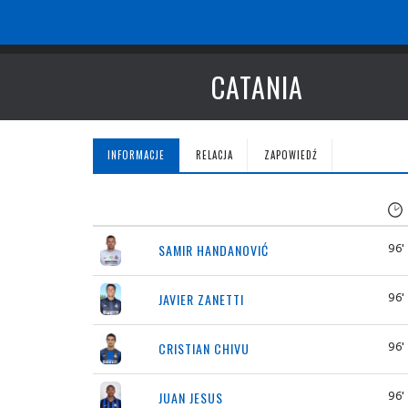
CATANIA
INFORMACJE
RELACJA
ZAPOWIEDŹ
96'
SAMIR HANDANOVIĆ
96'
JAVIER ZANETTI
96'
CRISTIAN CHIVU
96'
JUAN JESUS