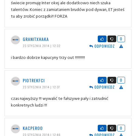
świecie promuję Inter okej ale dodatkowo niech szuka
talentów. Koniec z zamiataniem brudów pod dywan, ET jesteś
tu aby zrobić porządki!! FORZA
GRANITXHAKA
0
ODPOWIEDZ
23 STYCZNIA 2014 | 12:32
i bardzo dobrze kapucyny trzy out !!!!!!!!!!!
PIOTREKFCI
0
ODPOWIEDZ
23 STYCZNIA 2014 | 12:37
czas najwyższy !!! wywalić te fałszywe pały i zatrudnić
konkretnych ludzi !!!
KACPEROO
0
ODPOWIEDZ
23 STYCZNIA 2014 | 12:46