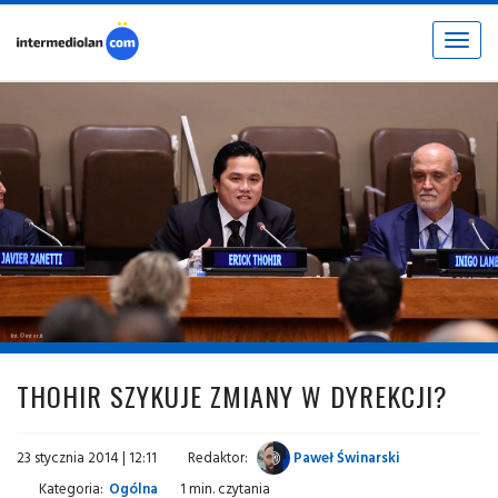
Toggle
navigat
fot. © inter.it
THOHIR SZYKUJE ZMIANY W DYREKCJI?
23 stycznia 2014 | 12:11
Redaktor:
Paweł Świnarski
Kategoria:
Ogólna
1 min. czytania