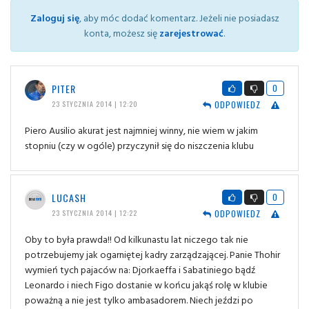
Zaloguj się
, aby móc dodać komentarz. Jeżeli nie posiadasz
konta, możesz się
zarejestrować
.
PITER
0
ODPOWIEDZ
23 STYCZNIA 2014 | 12:20
Piero Ausilio akurat jest najmniej winny, nie wiem w jakim
stopniu (czy w ogóle) przyczynił się do niszczenia klubu
LUCASH
0
ODPOWIEDZ
23 STYCZNIA 2014 | 12:22
Oby to była prawda!! Od kilkunastu lat niczego tak nie
potrzebujemy jak ogarniętej kadry zarządzającej. Panie Thohir
wymień tych pajaców na: Djorkaeffa i Sabatiniego bądź
Leonardo i niech Figo dostanie w końcu jakąś rolę w klubie
poważną a nie jest tylko ambasadorem. Niech jeździ po