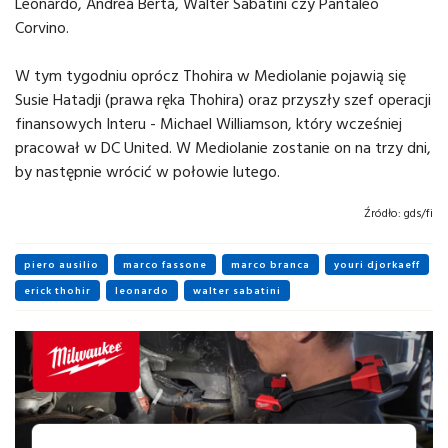
Leonardo, Andrea Berta, Walter Sabatini czy Pantaleo
Corvino.
W tym tygodniu oprócz Thohira w Mediolanie pojawią się
Susie Hatadji (prawa ręka Thohira) oraz przyszły szef operacji
finansowych Interu - Michael Williamson, który wcześniej
pracował w DC United. W Mediolanie zostanie on na trzy dni,
by następnie wrócić w połowie lutego.
Źródło:
gds/fi
piero ausilio
marco fassone
marco branca
youri djorkaeff
erick thohir
leonardo
walter sabatini