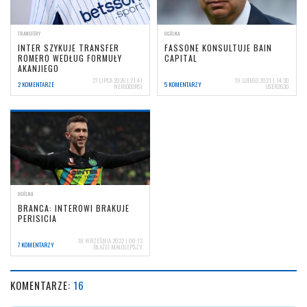
TRANSFERY
OGÓLNA
INTER SZYKUJE TRANSFER
FASSONE KONSULTUJE BAIN
ROMERO WEDŁUG FORMUŁY
CAPITAL
AKANJIEGO
27 LIPCA 2026 | 21:41
19 LUTEGO 2021 | 14:30
2 KOMENTARZE
5 KOMENTARZY
NERIOCORSI
USER2630
OGÓLNA
BRANCA: INTEROWI BRAKUJE
PERISICIA
18 WRZEŚNIA 2022 | 00:13
7 KOMENTARZY
BŁAŻEJ MAŁOLEPSZY
KOMENTARZE:
16