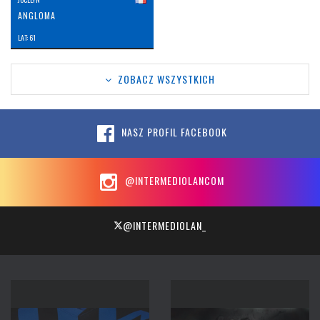
ANGLOMA
LAT: 61
ZOBACZ WSZYSTKICH
NASZ PROFIL FACEBOOK
@INTERMEDIOLANCOM
@INTERMEDIOLAN_