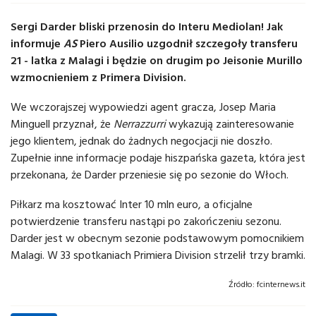
Sergi Darder bliski przenosin do Interu Mediolan! Jak
informuje
AS
Piero Ausilio uzgodnił szczegoły transferu
21 - latka z Malagi i będzie on drugim po Jeisonie Murillo
wzmocnieniem z Primera Division.
We wczorajszej wypowiedzi agent gracza, Josep Maria
Minguell przyznał, że
Nerrazzurri
wykazują zainteresowanie
jego klientem, jednak do żadnych negocjacji nie doszło.
Zupełnie inne informacje podaje hiszpańska gazeta, która jest
przekonana, że Darder przeniesie się po sezonie do Włoch.
Piłkarz ma kosztować Inter 10 mln euro, a oficjalne
potwierdzenie transferu nastąpi po zakończeniu sezonu.
Darder jest w obecnym sezonie podstawowym pomocnikiem
Malagi. W 33 spotkaniach Primiera Division strzelił trzy bramki.
Źródło:
fcinternews.it