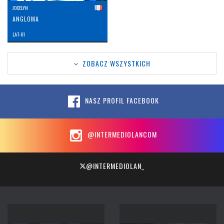
JOCELYN
ANGLOMA
LAT: 61
ZOBACZ WSZYSTKICH
NASZ PROFIL FACEBOOK
@INTERMEDIOLANCOM
@INTERMEDIOLAN_