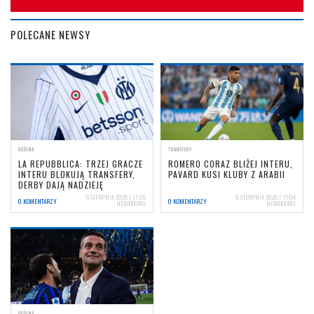
POLECANE NEWSY
OGÓLNA
TRANSFERY
LA REPUBBLICA: TRZEJ GRACZE
ROMERO CORAZ BLIŻEJ INTERU,
INTERU BLOKUJĄ TRANSFERY,
PAVARD KUSI KLUBY Z ARABII
DERBY DAJĄ NADZIEJĘ
6 SIERPNIA 2026 | 11:05
6 SIERPNIA 2026 | 11:04
0 KOMENTARZY
0 KOMENTARZY
NERIOCORSI
NERIOCORSI
OGÓLNA