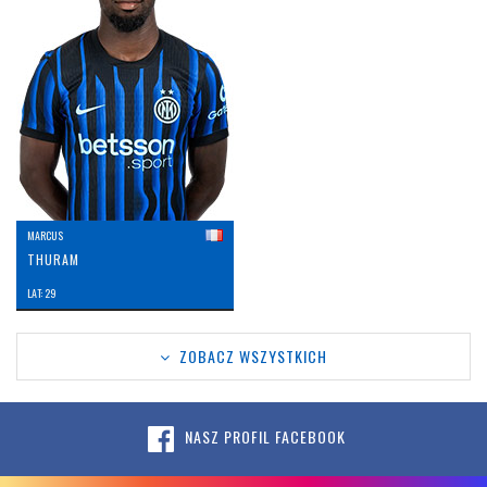
MARCUS
THURAM
LAT: 29
ZOBACZ WSZYSTKICH
NASZ PROFIL FACEBOOK