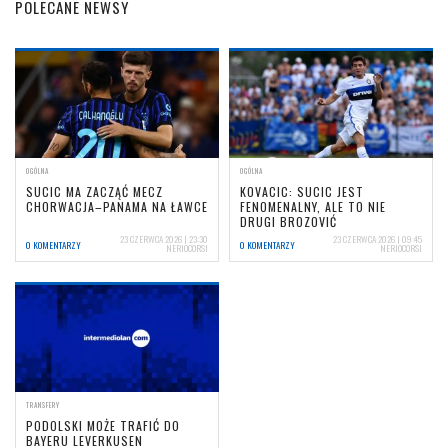
POLECANE NEWSY
OGÓLNA
OGÓLNA
SUCIC MA ZACZĄĆ MECZ
KOVACIC: SUCIC JEST
CHORWACJA–PANAMA NA ŁAWCE
FENOMENALNY, ALE TO NIE
DRUGI BROZOVIĆ
23 CZERWCA 2026 | 23:30
23 CZERWCA 2026 | 09:45
0 KOMENTARZY
0 KOMENTARZY
NERIOCORSI
NERIOCORSI
TRANSFERY
PODOLSKI MOŻE TRAFIĆ DO
BAYERU LEVERKUSEN