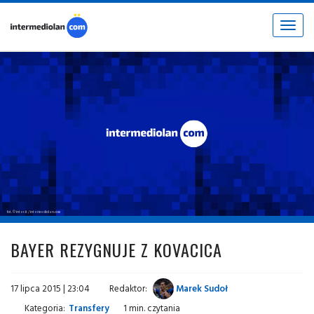
Toggle
navigat
fot. © inter.it / intermediolan.com
BAYER REZYGNUJE Z KOVACICA
17 lipca 2015 | 23:04
Redaktor:
Marek Sudoł
Kategoria:
Transfery
1 min. czytania