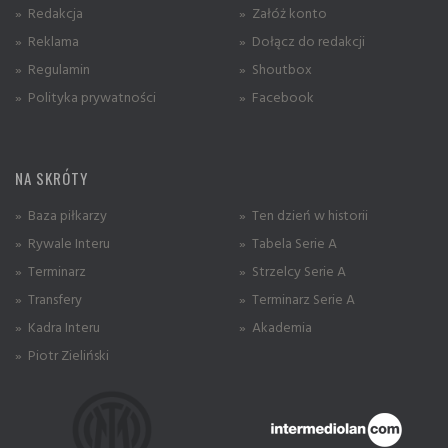
» Redakcja
» Załóż konto
» Reklama
» Dołącz do redakcji
» Regulamin
» Shoutbox
» Polityka prywatności
» Facebook
NA SKRÓTY
» Baza piłkarzy
» Ten dzień w historii
» Rywale Interu
» Tabela Serie A
» Terminarz
» Strzelcy Serie A
» Transfery
» Terminarz Serie A
» Kadra Interu
» Akademia
» Piotr Zieliński