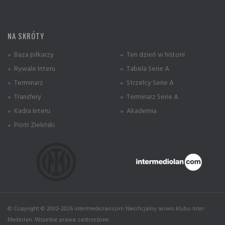
NA SKRÓTY
» Baza piłkarzy
» Ten dzień w historii
» Rywale Interu
» Tabela Serie A
» Terminarz
» Strzelcy Serie A
» Transfery
» Terminarz Serie A
» Kadra Interu
» Akademia
» Piotr Zieliński
© Copyright © 2002-2026 intermediolan.com Nieoficjalny serwis klubu Inter
Mediolan. Wszelkie prawa zastrzeżone.