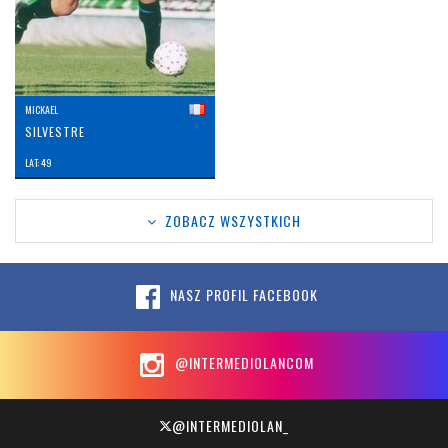
MICKAEL
SILVESTRE
LAT: 49
ZOBACZ WSZYSTKICH
NASZ PROFIL FACEBOOK
@INTERMEDIOLANCOM
@INTERMEDIOLAN_