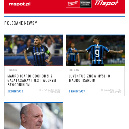
POLECANE NEWSY
TRANSFERY
INNE KLUBY
MAURO ICARDI ODCHODZI Z
JUVENTUS ZNÓW MYŚLI O
GALATASARAY I JEST WOLNYM
MAURO ICARDIM
ZAWODNIKIEM
15 LIPCA 2026 | 23:26
31 MAJA 2026 | 11:40
2 KOMENTARZE
9 KOMENTARZY
NERIOCORSI
NERIOCORSI