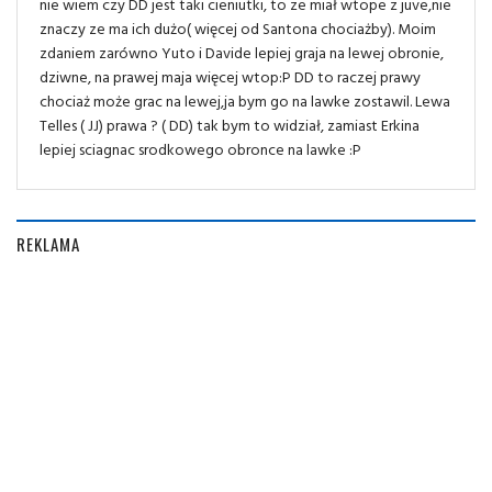
nie wiem czy DD jest taki cieniutki, to ze miał wtope z juve,nie
znaczy ze ma ich dużo( więcej od Santona chociażby). Moim
zdaniem zarówno Yuto i Davide lepiej graja na lewej obronie,
dziwne, na prawej maja więcej wtop:P DD to raczej prawy
chociaż może grac na lewej,ja bym go na lawke zostawil. Lewa
Telles ( JJ) prawa ? ( DD) tak bym to widział, zamiast Erkina
lepiej sciagnac srodkowego obronce na lawke :P
REKLAMA