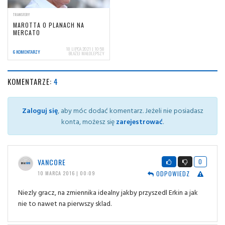
TRANSFERY
MAROTTA O PLANACH NA
MERCATO
18 LIPCA 2021 | 10:58
6 KOMENTARZY
BŁAŻEJ MAŁOLEPSZY
KOMENTARZE:
4
Zaloguj się
, aby móc dodać komentarz. Jeżeli nie posiadasz
konta, możesz się
zarejestrować
.
VANCORE
0
ODPOWIEDZ
10 MARCA 2016 | 00:09
Niezly gracz, na zmiennika idealny jakby przyszedl Erkin a jak
nie to nawet na pierwszy sklad.