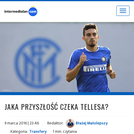
Toggle
navigat
fot. © inter.it
JAKA PRZYSZŁOŚĆ CZEKA TELLESA?
9 marca 2016 | 23:46
Redaktor:
Błażej Małolepszy
Kategoria:
Transfery
1 min. czytania