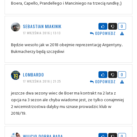
Boera, Capello, Prandellego i Manciniego na trzecią rundkę ;)
SEBASTIAN MIAKINIK
0
ODPOWIEDZ
17 WRZEŚNIA 2016 | 13:13
Będzie wesoło jak w 2018 obejmie reprezentację Argentyny..
Bukmacherzy będą szczęsliwi
LOMBARDO
0
ODPOWIEDZ
17 WRZEŚNIA 2016 | 21:25
jeszcze dwa sezony wiec de Boer ma kontrakt na 2 lata z
opcja na 3 sezon ale chyba wiadome jest, ze tylko conajmniej
2 wicemistrzostwa dalyby mu sznase prowadzic klub w
2018/19.
WUJCIO DOBRA RADA
0