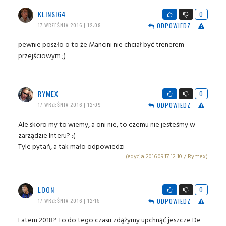
KLINSI64
0
ODPOWIEDZ
17 WRZEŚNIA 2016 | 12:09
pewnie poszło o to że Mancini nie chciał być trenerem
przejściowym ;)
RYMEX
0
ODPOWIEDZ
17 WRZEŚNIA 2016 | 12:09
Ale skoro my to wiemy, a oni nie, to czemu nie jesteśmy w
zarządzie Interu? :(
Tyle pytań, a tak mało odpowiedzi
(edycja 2016.09.17 12:10 / Rymex)
LOON
0
ODPOWIEDZ
17 WRZEŚNIA 2016 | 12:15
Latem 2018? To do tego czasu zdążymy upchnąć jeszcze De