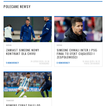
POLECANE NEWSY
OGÓLNA
OGÓLNA
ZAMIAST SIMEONE NOWY
SIMEONE CHWALI INTER I PSG:
KONTRAKT DLA CHIVU
FINAŁ TO EFEKT CIĄGŁOŚCI I
ZESPOŁOWOŚCI
24 LUTEGO 2026 | 10:36
10 MAJA 2025 | 18:32
5 KOMENTARZY
0 KOMENTARZY
NERIOCORSI
PAWEŁ ŚWINARSKI
TRANSFERY
ROMERO CORAZ DALEJ OD