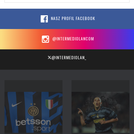
NASZ PROFIL FACEBOOK
@INTERMEDIOLANCOM
@INTERMEDIOLAN_