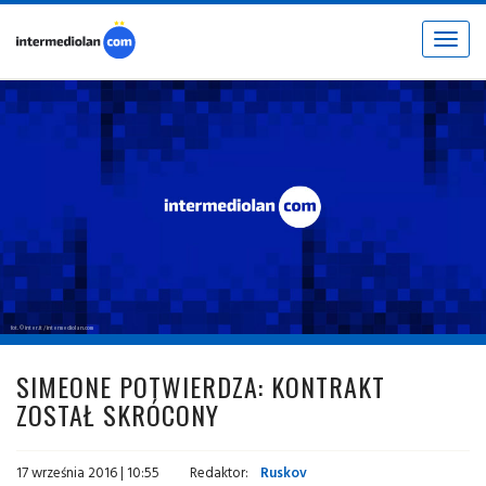
Toggle
navigat
fot. © inter.it / intermediolan.com
SIMEONE POTWIERDZA: KONTRAKT
ZOSTAŁ SKRÓCONY
17 września 2016 | 10:55
Redaktor:
Ruskov