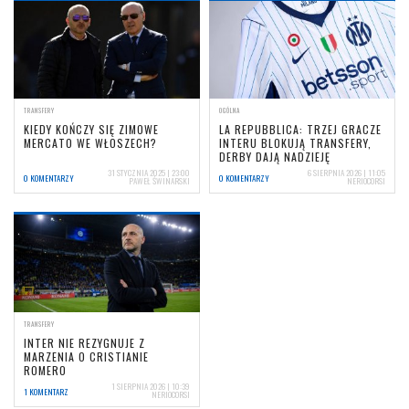
TRANSFERY
OGÓLNA
KIEDY KOŃCZY SIĘ ZIMOWE
LA REPUBBLICA: TRZEJ GRACZE
MERCATO WE WŁOSZECH?
INTERU BLOKUJĄ TRANSFERY,
DERBY DAJĄ NADZIEJĘ
31 STYCZNIA 2025 | 23:00
6 SIERPNIA 2026 | 11:05
0 KOMENTARZY
0 KOMENTARZY
PAWEŁ ŚWINARSKI
NERIOCORSI
TRANSFERY
INTER NIE REZYGNUJE Z
MARZENIA O CRISTIANIE
ROMERO
1 SIERPNIA 2026 | 10:39
1 KOMENTARZ
NERIOCORSI