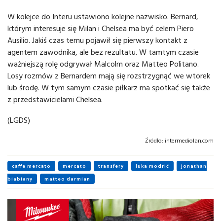
W kolejce do Interu ustawiono kolejne nazwisko. Bernard,
którym interesuje się Milan i Chelsea ma być celem Piero
Ausilio. Jakiś czas temu pojawił się pierwszy kontakt z
agentem zawodnika, ale bez rezultatu. W tamtym czasie
ważniejszą rolę odgrywał Malcolm oraz Matteo Politano.
Losy rozmów z Bernardem mają się rozstrzygnąć we wtorek
lub środę. W tym samym czasie piłkarz ma spotkać się także
z przedstawicielami Chelsea.
(LGDS)
Źródło:
intermediolan.com
caffe mercato
mercato
transfery
luka modrić
jonathan
biabiany
matteo darmian