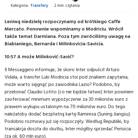
Kategoria:
Transfery
2 min. czytania
Leniwą niedzielę rozpoczynamy od krótkiego Caffe
Mercato. Ponownie wspominamy o Modriciu. Wrócił
także temat Darmiana. Poza tym zwróciliśmy uwagę na
Biabianiego, Bernarda i Milinkovicia-Savicia.
10:57 A może Milinković-Savić?
Il Messaggero informuje, że skoro Inter odpuścił Arturo
Vidala, a transfer Luki Modricia stoi pod znakiem zapytania,
może warto sięgnąć po zawodnika Lazio? Podobno, by
przekonać Claudio Lotito (co nie będzie łatwe) Inter powinien
zaoferować minimum wypożyczenie za 30 milionów euro z
prawem wykupu ustalonym na 70 milionów euro. Do tego
należałoby dodać bezpłatną kartę Ramiresa (Suning Jiangsu).
Podobno rozmowy już się rozpoczęły. Według Republiki, by
transakcja doszła do skutku, Inter mógłby sprzedać Perisicia
(za ok. 60 mln euro).