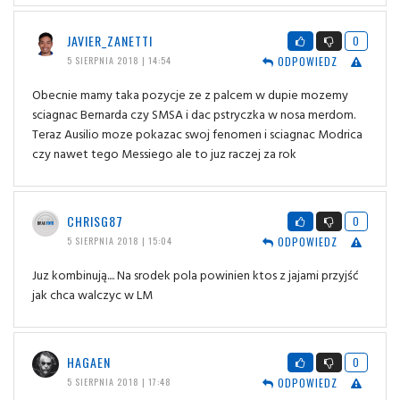
JAVIER_ZANETTI
0
ODPOWIEDZ
5 SIERPNIA 2018 | 14:54
Obecnie mamy taka pozycje ze z palcem w dupie mozemy
sciagnac Bernarda czy SMSA i dac pstryczka w nosa merdom.
Teraz Ausilio moze pokazac swoj fenomen i sciagnac Modrica
czy nawet tego Messiego ale to juz raczej za rok
CHRISG87
0
ODPOWIEDZ
5 SIERPNIA 2018 | 15:04
Juz kombinują.... Na srodek pola powinien ktos z jajami przyjść
jak chca walczyc w LM
HAGAEN
0
ODPOWIEDZ
5 SIERPNIA 2018 | 17:48