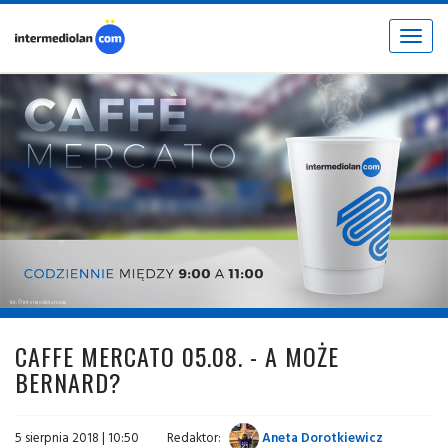
Toggle
navigat
fot. © intermediolan.com
CAFFE MERCATO 05.08. - A MOŻE
BERNARD?
5 sierpnia 2018 | 10:50
Redaktor:
Aneta Dorotkiewicz