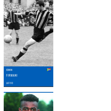
EDWIN
FIRMANI
LAT: 93