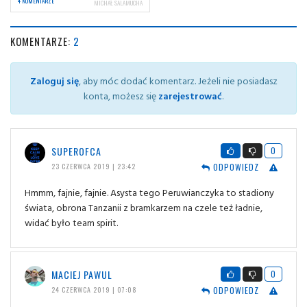
4 KOMENTARZE
MICHAŁ SALAMUCHA
KOMENTARZE:
2
Zaloguj się
, aby móc dodać komentarz. Jeżeli nie posiadasz
konta, możesz się
zarejestrować
.
SUPEROFCA
0
ODPOWIEDZ
23 CZERWCA 2019 | 23:42
Hmmm, fajnie, fajnie. Asysta tego Peruwianczyka to stadiony
świata, obrona Tanzanii z bramkarzem na czele też ładnie,
widać było team spirit.
MACIEJ PAWUL
0
ODPOWIEDZ
24 CZERWCA 2019 | 07:08