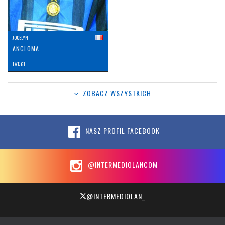
JOCELYN
ANGLOMA
LAT: 61
ZOBACZ WSZYSTKICH
NASZ PROFIL FACEBOOK
@INTERMEDIOLANCOM
@INTERMEDIOLAN_