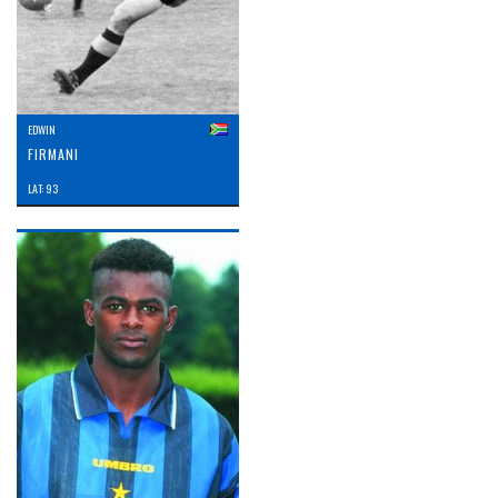
EDWIN
FIRMANI
LAT: 93