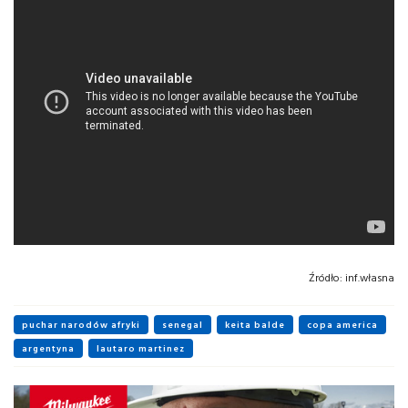
Źródło:
inf.własna
puchar narodów afryki
senegal
keita balde
copa america
argentyna
lautaro martinez