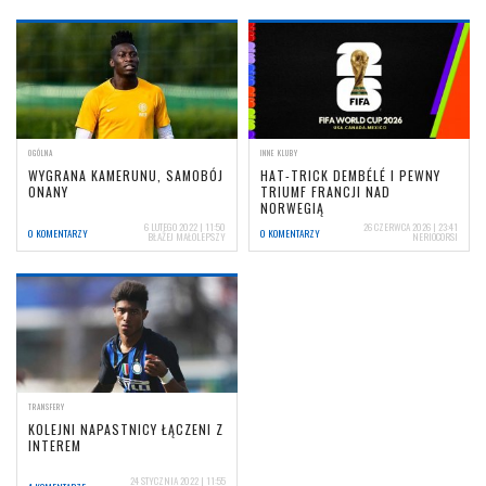
OGÓLNA
INNE KLUBY
WYGRANA KAMERUNU, SAMOBÓJ
HAT-TRICK DEMBÉLÉ I PEWNY
ONANY
TRIUMF FRANCJI NAD
NORWEGIĄ
6 LUTEGO 2022 | 11:50
26 CZERWCA 2026 | 23:41
0 KOMENTARZY
0 KOMENTARZY
BŁAŻEJ MAŁOLEPSZY
NERIOCORSI
TRANSFERY
KOLEJNI NAPASTNICY ŁĄCZENI Z
INTEREM
24 STYCZNIA 2022 | 11:55