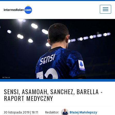
Toggle
navigat
fot. © inter.it
SENSI, ASAMOAH, SANCHEZ, BARELLA -
RAPORT MEDYCZNY
30 listopada 2019 | 18:11
Redaktor:
Błażej Małolepszy