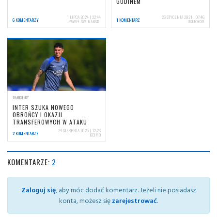
GODINEM
1 LIPCA 2024 | 22:44
26 STYCZNIA 2021 | 07:46
6 KOMENTARZY
1 KOMENTARZ
PAWEŁ ŚWINARSKI
USER2630
TRANSFERY
INTER SZUKA NOWEGO
OBROŃCY I OKAZJI
TRANSFEROWYCH W ATAKU
24 SIERPNIA 2025 | 12:26
2 KOMENTARZE
KEJMO
KOMENTARZE:
2
Zaloguj się
, aby móc dodać komentarz. Jeżeli nie posiadasz
konta, możesz się
zarejestrować
.