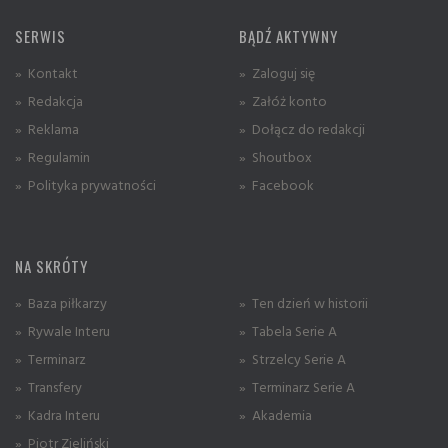
SERWIS
BĄDŹ AKTYWNY
» Kontakt
» Zaloguj się
» Redakcja
» Załóż konto
» Reklama
» Dołącz do redakcji
» Regulamin
» Shoutbox
» Polityka prywatności
» Facebook
NA SKRÓTY
» Baza piłkarzy
» Ten dzień w historii
» Rywale Interu
» Tabela Serie A
» Terminarz
» Strzelcy Serie A
» Transfery
» Terminarz Serie A
» Kadra Interu
» Akademia
» Piotr Zieliński