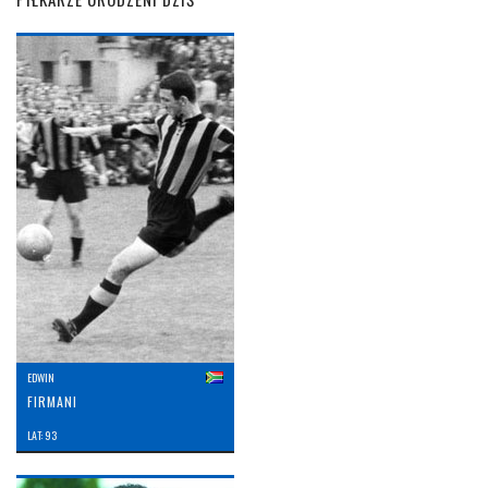
EDWIN
FIRMANI
LAT: 93