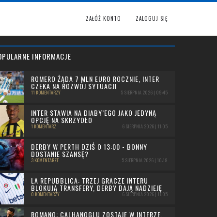
ZAŁÓŻ KONTO
ZALOGUJ SIĘ
OPULARNE INFORMACJE
ROMERO ŻĄDA 7 MLN EURO ROCZNIE, INTER
CZEKA NA ROZWÓJ SYTUACJI
11 KOMENTARZY
5 SIERPNIA 2026 | 09:45
INTER STAWIA NA DIABY’EGO JAKO JEDYNĄ
OPCJĘ NA SKRZYDŁO
1 KOMENTARZ
6 SIERPNIA 2026 | 11:05
DERBY W PERTH DZIŚ O 13:00 - BONNY
DOSTANIE SZANSĘ?
3 KOMENTARZE
5 SIERPNIA 2026 | 10:19
LA REPUBBLICA: TRZEJ GRACZE INTERU
BLOKUJĄ TRANSFERY, DERBY DAJĄ NADZIEJĘ
0 KOMENTARZY
6 SIERPNIA 2026 | 11:05
ROMANO: CALHANOGLU ZOSTAJE W INTERZE,