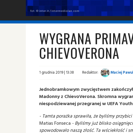
fot. © inter.it / intermediolan.com
WYGRANA PRIMAV
CHIEVOVERONA
1 grudnia 2019 | 13:38
Redaktor:
Maciej Pawu
Jednobramkowym zwycięstwem zakończyła
Madonny z ChievoVerona. Skromna wygrana
niespodziewanej przegranej w UEFA Youth
- Tamta porażka sprawiła, że byliśmy przybici
Matias Fonseca
- Byliśmy już blisko osiągnięci
spowodowało naszą złość. Ta wściekłość i sm