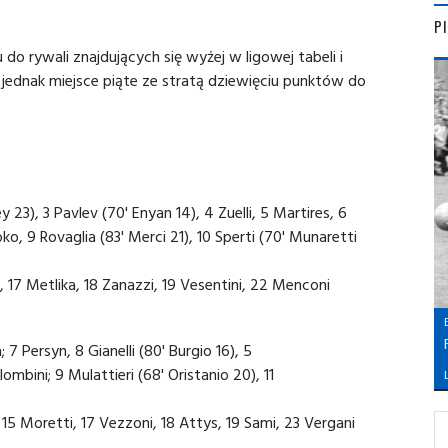
P
o rywali znajdujących się wyżej w ligowej tabeli i
jednak miejsce piąte ze stratą dziewięciu punktów do
rey 23), 3 Pavlev (70' Enyan 14), 4 Zuelli, 5 Martires, 6
o, 9 Rovaglia (83' Merci 21), 10 Sperti (70' Munaretti
ani, 17 Metlika, 18 Zanazzi, 19 Vesentini, 22 Menconi
; 7 Persyn, 8 Gianelli (80' Burgio 16), 5
ombini; 9 Mulattieri (68' Oristanio 20), 11
L
, 15 Moretti, 17 Vezzoni, 18 Attys, 19 Sami, 23 Vergani