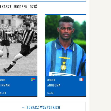
IŁKARZE URODZENI DZIŚ
EDWIN
JOCELYN
FIRMANI
ANGLOMA
AT: 93
LAT: 61
ZOBACZ WSZYSTKICH