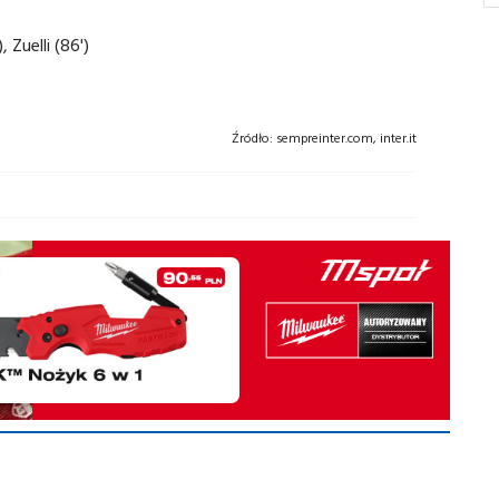
, Zuelli (86')
Źródło:
sempreinter.com, inter.it