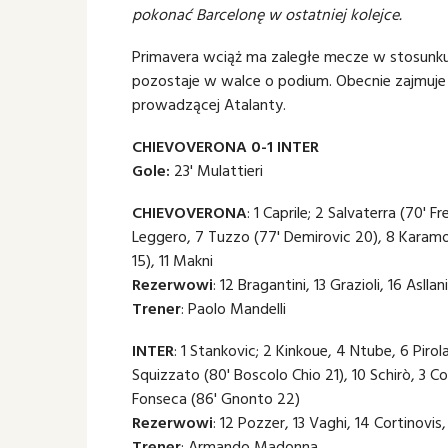
pokonać Barcelonę w ostatniej kolejce.
Primavera wciąż ma zaległe mecze w stosunku d
pozostaje w walce o podium. Obecnie zajmuje 
prowadzącej Atalanty.
CHIEVOVERONA 0-1 INTER
Gole:
23' Mulattieri
CHIEVOVERONA
: 1 Caprile; 2 Salvaterra (70' F
Leggero, 7 Tuzzo (77' Demirovic 20), 8 Karamok
15), 11 Makni
Rezerwowi
: 12 Bragantini, 13 Grazioli, 16 Asll
Trener
: Paolo Mandelli
INTER
: 1 Stankovic; 2 Kinkoue, 4 Ntube, 6 Pirola
Squizzato (80' Boscolo Chio 21), 10 Schirò, 3 Col
Fonseca (86' Gnonto 22)
Rezerwowi
: 12 Pozzer, 13 Vaghi, 14 Cortinovis
Trener
: Armando Madonna