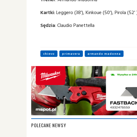
Kartki:
Leggero (38'), Kinkoue (50'), Pirola (52' )
Sędzia
: Claudio Panettella
chievo
primavera
armando madonna
POLECANE NEWSY