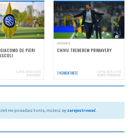
AKADEMIA
 GIACOMO DE PIERI
CHIVU TRENEREM PRIMAVERY
ASCOLI
6 LIPCA 2026 | 18:01
1 LIPCA 2021 | 17:53
2 KOMENTARZE
NERIOCORSI
HUBERT RYBKOWSKI
żeli nie posiadasz konta, możesz się
zarejestrować
.