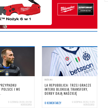
OGÓLNA
 PRZYPADKU
LA REPUBBLICA: TRZEJ GRACZE
W POLSCE I WE
INTERU BLOKUJĄ TRANSFERY,
.
DERBY DAJĄ NADZIEJĘ
9 CZERWCA 2026 | 09:50
6 SIERPNIA 2026 | 11:05
0 KOMENTARZY
NERIOCORSI
NERIOCORSI