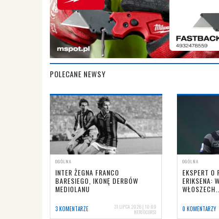
POLECANE NEWSY
OGÓLNA
OGÓLNA
INTER ŻEGNA FRANCO
EKSPERT O
BARESIEGO, IKONĘ DERBÓW
ERIKSENA: 
MEDIOLANU
WŁOSZECH..
31 LIPCA 2026 | 10:09
3 KOMENTARZE
0 KOMENTARZY
NERIOCORSI