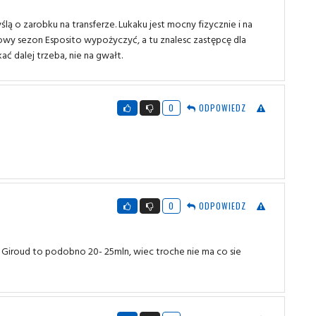
ślą o zarobku na transferze. Lukaku jest mocny fizycznie i na
owy sezon Esposito wypożyczyć, a tu znalesc zastępcę dla
ać dalej trzeba, nie na gwałt.
0
ODPOWIEDZ
0
ODPOWIEDZ
t Giroud to podobno 20- 25mln, wiec troche nie ma co sie