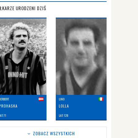
IŁKARZE URODZENI DZIŚ
HERBERT
LINO
PROHASKA
LOLLA
AT: 71
LAT: 128
ZOBACZ WSZYSTKICH