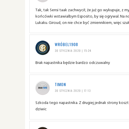
Tak, tak Sensi taak zachwycił, że już go wykupuje, z my
końcówki wstawialbym Esposito, by się ogrywal. Na n
Lukaku. Giroud, on nie chce być zmiennikiem, więc szuk
WRÓBEL1908
30 STYCZNIA 2020 | 15:24
Brak napastnika będzie bardzo odczuwalny
TIMON
30 STYCZNIA 2020 | 17:13
Szkoda tego napastnika. Z drugiej jednak strony kosz
dziwic