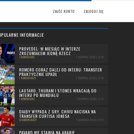
ZAŁÓŻ KONTO
ZALOGUJ SIĘ
OPULARNE INFORMACJE
PROVEDEL: W MIESIĄC W INTERZE
ZROZUMIAŁEM JEDNĄ RZECZ
1 KOMENTARZ
7 SIERPNIA 2026 | 12:14
ROMERO CORAZ DALEJ OD INTERU: TRANSFER
PRAKTYCZNIE UPADŁ
7 KOMENTARZY
7 SIERPNIA 2026 | 12:14
LAUTARO, THURAM I STONES WRACAJĄ DO
INTERU PO MUNDIALU
1 KOMENTARZ
7 SIERPNIA 2026 | 11:12
DIABY WYPADA Z GRY. CHIVU NACISKA NA
TRANSFER CURTISA JONESA
0 KOMENTARZY
7 SIERPNIA 2026 | 11:12
PAVARD NIE STAWIA NA ARABIĘ.