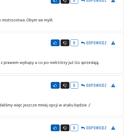
0
ODPOWIEDZ
mistrzostwa. Obym sie mylil.
0
ODPOWIEDZ
y z prawem wykupy a co po niektórzy już Go sprzedają.
0
ODPOWIEDZ
aliśmy więc jeszcze mniej opcji w ataku będzie :/
0
ODPOWIEDZ