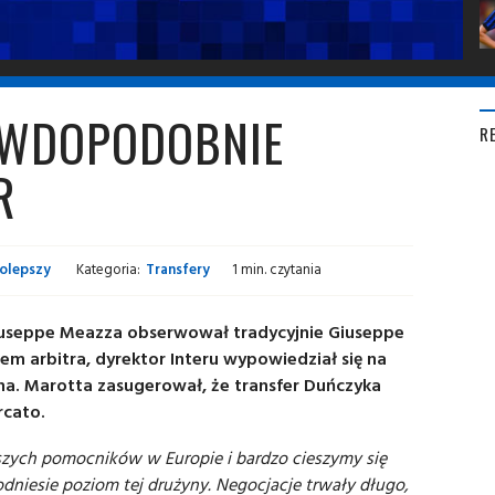
AWDOPODOBNIE
R
R
łolepszy
Kategoria:
Transfery
1 min. czytania
Giuseppe Meazza obserwował tradycyjnie Giuseppe
m arbitra, dyrektor Interu wypowiedział się na
ena. Marotta zasugerował, że transfer Duńczyka
rcato.
pszych pomocników w Europie i bardzo cieszymy się
niesie poziom tej drużyny. Negocjacje trwały długo,