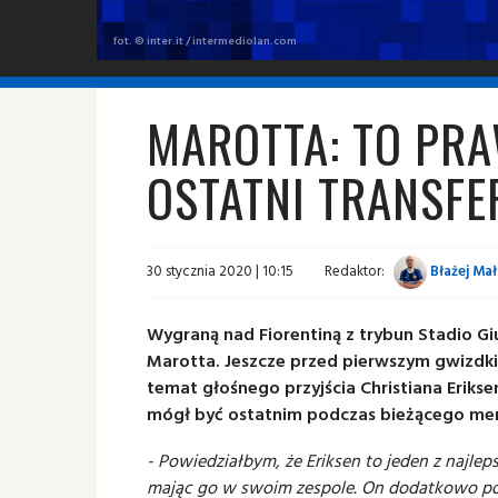
fot. © inter.it / intermediolan.com
MAROTTA: TO PR
OSTATNI TRANSFE
30 stycznia 2020 | 10:15
Redaktor:
Błażej Ma
Wygraną nad Fiorentiną z trybun Stadio 
Marotta. Jeszcze przed pierwszym gwizdkie
temat głośnego przyjścia Christiana Eriks
mógł być ostatnim podczas bieżącego me
- Powiedziałbym, że Eriksen to jeden z najle
mając go w swoim zespole. On dodatkowo pod