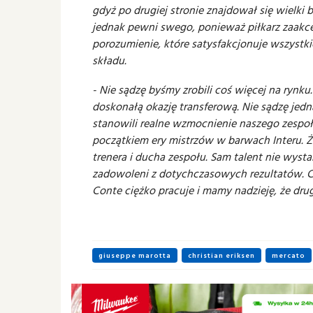
gdyż po drugiej stronie znajdował się wielki
jednak pewni swego, ponieważ piłkarz zaakce
porozumienie, które satysfakcjonuje wszystk
składu.
- Nie sądzę byśmy zrobili coś więcej na rynku
doskonałą okazję transferową. Nie sądzę jedna
stanowili realne wzmocnienie naszego zespoł
początkiem ery mistrzów w barwach Interu. 
trenera i ducha zespołu. Sam talent nie wyst
zadowoleni z dotychczasowych rezultatów. Ci
Conte ciężko pracuje i mamy nadzieję, że dru
giuseppe marotta
christian eriksen
mercato