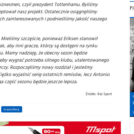
 biznesmen, czyli prezydent Tottenhamu. Byliśmy
P
ptował nasz projekt. Ostatecznie osiągnęliśmy
ich zainteresowanych i podnieśliśmy jakość naszego
. Mieliśmy szczęście, ponieważ Eriksen stanowił
k, aby inni gracze, którzy są dostępni na rynku
u. Mamy nadzieję, że obecny sezon będzie
Żeby wygrać potrzeba silnego klubu, utalentowanego
arczy. Rozpoczęliśmy nowy rozdział i jesteśmy
ężko wyjaśnić serię ostatnich remisów, lecz Antonio
ga część sezonu będzie jeszcze lepsza.
Źródło:
Rai Sport
transfery
L