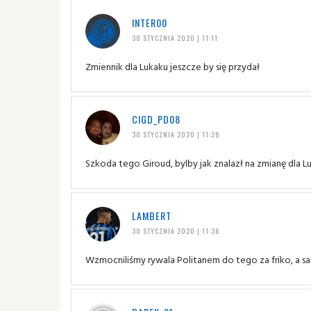
INTER00
30 STYCZNIA 2020 | 11:11
Zmiennik dla Lukaku jeszcze by się przydał
CIGD_PD08
30 STYCZNIA 2020 | 11:28
Szkoda tego Giroud, bylby jak znalazł na zmianę dla L
LAMBERT
30 STYCZNIA 2020 | 11:36
Wzmocniliśmy rywala Politanem do tego za friko, a sa