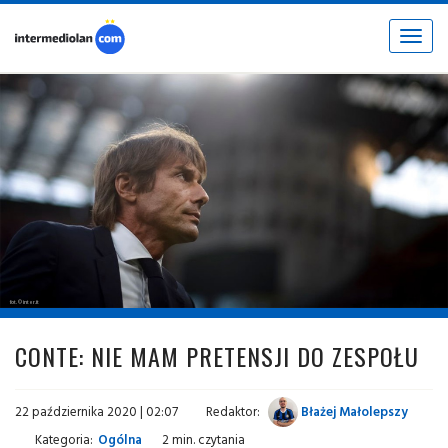
Toggle
navigat
fot. © inter.it
CONTE: NIE MAM PRETENSJI DO ZESPOŁU
22 października 2020 | 02:07
Redaktor:
Błażej Małolepszy
Kategoria:
Ogólna
2 min. czytania