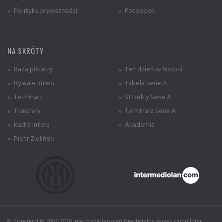
» Polityka prywatności
» Facebook
NA SKRÓTY
» Baza piłkarzy
» Ten dzień w historii
» Rywale Interu
» Tabela Serie A
» Terminarz
» Strzelcy Serie A
» Transfery
» Terminarz Serie A
» Kadra Interu
» Akademia
» Piotr Zieliński
© Copyright © 2002-2026 intermediolan.com Nieoficjalny serwis klubu Inter