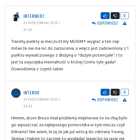
INTERMED1
0
ODPOWIEDZ
22 PAŹDZIERNIKA 2020 |
07:56
Tracimy punkty w meczu który MUSIMY wygrać a ten cep
mówi że nie ma nic do zarzucenia, a wręcz jest zadowolony z 1
punktu wywalczonego z drużyną o "dużym potencjale". I to
jest ta zwycięska mentalność o której Conte tyle gada?
Dowodzenia z czymś takim
INTER00
0
ODPOWIEDZ
22 PAŹDZIERNIKA 2020 |
08:42
Hmmm, skoro Brozo miał problemy mięśniowe to na chuj było
go wpuszczać za najlepszego pomocnika w tym meczu czyli
Eriksena? Nie wiem, liczę że jak już wrócą do zdrowia Young,
Skriniar i Hakimi to zacznie to wyglądać lepiej bo na razie nie