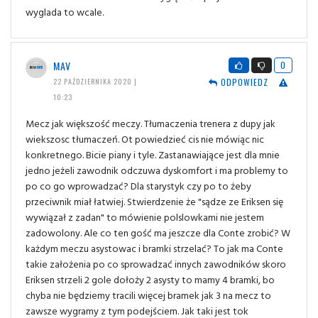
wyglada to wcale.
MAV
0
ODPOWIEDZ
22 PAŹDZIERNIKA 2020 |
10:23
Mecz jak większość meczy. Tłumaczenia trenera z dupy jak
wiekszosc tłumaczeń. Ot powiedzieć cis nie mówiąc nic
konkretnego. Bicie piany i tyle. Zastanawiające jest dla mnie
jedno jeżeli zawodnik odczuwa dyskomfort i ma problemy to
po co go wprowadzać? Dla starystyk czy po to żeby
przeciwnik miał łatwiej. Stwierdzenie że "sądze ze Eriksen się
wywiązał z zadan" to mówienie polslowkami nie jestem
zadowolony. Ale co ten gość ma jeszcze dla Conte zrobić? W
każdym meczu asystowac i bramki strzelać? To jak ma Conte
takie założenia po co sprowadzać innych zawodników skoro
Eriksen strzeli 2 gole dołoży 2 asysty to mamy 4 bramki, bo
chyba nie będziemy tracili więcej bramek jak 3 na mecz to
zawsze wygramy z tym podejściem. Jak taki jest tok