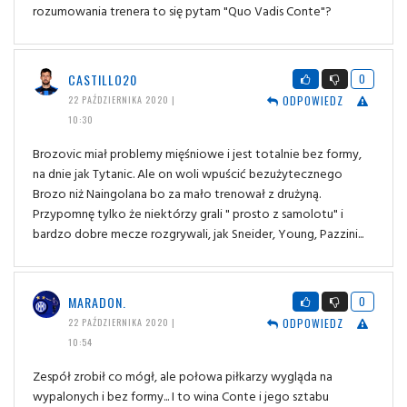
rozumowania trenera to się pytam "Quo Vadis Conte"?
CASTILLO20
0
ODPOWIEDZ
22 PAŹDZIERNIKA 2020 |
10:30
Brozovic miał problemy mięśniowe i jest totalnie bez formy,
na dnie jak Tytanic. Ale on woli wpuścić bezużytecznego
Brozo niż Naingolana bo za mało trenował z drużyną.
Przypomnę tylko że niektórzy grali " prosto z samolotu" i
bardzo dobre mecze rozgrywali, jak Sneider, Young, Pazzini...
MARADON.
0
ODPOWIEDZ
22 PAŹDZIERNIKA 2020 |
10:54
Zespół zrobił co mógł, ale połowa piłkarzy wygląda na
wypalonych i bez formy... I to wina Conte i jego sztabu