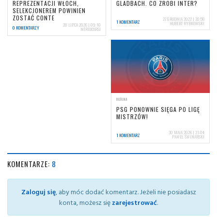
REPREZENTACJI WŁOCH,
GLADBACH. CO ZROBI INTER?
SELEKCJONEREM POWINIEN
ZOSTAĆ CONTE
27 GRUDNIA 2022 | 20:56
1 KOMENTARZ
HUBERT RYBKOWSKI
28 LIPCA 2026 | 09:10
0 KOMENTARZY
NERIOCORSI
OGÓLNA
PSG PONOWNIE SIĘGA PO LIGĘ
MISTRZÓW!
30 MAJA 2026 | 21:04
1 KOMENTARZ
PAWEŁ ŚWINARSKI
KOMENTARZE:
8
Zaloguj się
, aby móc dodać komentarz. Jeżeli nie posiadasz
konta, możesz się
zarejestrować
.